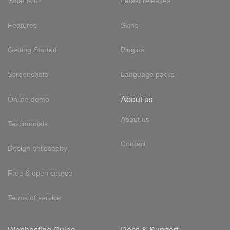
What is it?
Latest releases
Features
Skins
Getting Started
Plugins
Screenshots
Language packs
About us
Online demo
About us
Testimonials
Contact
Design philosophy
Free & open source
Terms of service
Webhosting Guide
Docs & Support