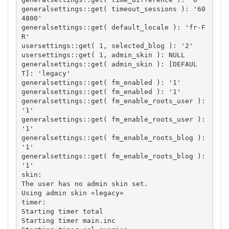
generalsettings::get( timeout_sessions ): '60
4800' 

generalsettings::get( default_locale ): 'fr-F
R' 

usersettings::get( 1, selected_blog ): '2' 

usersettings::get( 1, admin_skin ): NULL 

generalsettings::get( admin_skin ): [DEFAUL
T]: 'legacy' 

generalsettings::get( fm_enabled ): '1' 

generalsettings::get( fm_enabled ): '1' 

generalsettings::get( fm_enable_roots_user ): 
'1' 

generalsettings::get( fm_enable_roots_user ): 
'1' 

generalsettings::get( fm_enable_roots_blog ): 
'1' 

generalsettings::get( fm_enable_roots_blog ): 
'1'

skin:

The user has no admin skin set. 

Using admin skin «legacy»

timer:

Starting timer total 

Starting timer main.inc 
