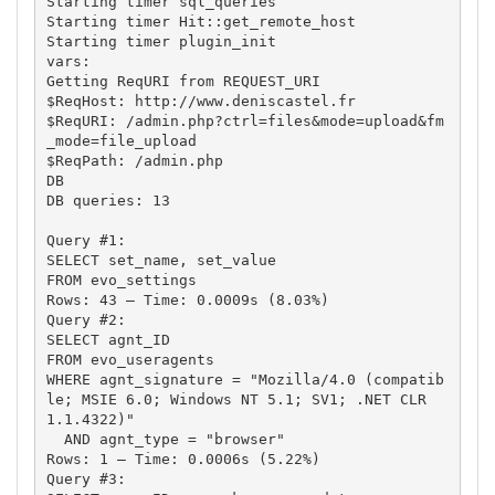
Starting timer sql_queries 

Starting timer Hit::get_remote_host 

Starting timer plugin_init

vars:

Getting ReqURI from REQUEST_URI 

$ReqHost: http://www.deniscastel.fr 

$ReqURI: /admin.php?ctrl=files&mode=upload&fm
_mode=file_upload 

$ReqPath: /admin.php

DB

DB queries: 13

Query #1: 

SELECT set_name, set_value 

FROM evo_settings

Rows: 43 – Time: 0.0009s (8.03%)

Query #2: 

SELECT agnt_ID 

FROM evo_useragents 

WHERE agnt_signature = "Mozilla/4.0 (compatib
le; MSIE 6.0; Windows NT 5.1; SV1; .NET CLR 
1.1.4322)" 

  AND agnt_type = "browser"

Rows: 1 – Time: 0.0006s (5.22%)

Query #3: 
