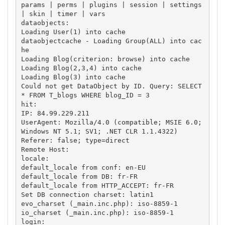
params | perms | plugins | session | settings 
| skin | timer | vars 

dataobjects:

Loading User(1) into cache 

dataobjectcache - Loading Group(ALL) into cac
he 

Loading Blog(criterion: browse) into cache 

Loading Blog(2,3,4) into cache 

Loading Blog(3) into cache 

Could not get DataObject by ID. Query: SELECT 
* FROM T_blogs WHERE blog_ID = 3

hit:

IP: 84.99.229.211 

UserAgent: Mozilla/4.0 (compatible; MSIE 6.0; 
Windows NT 5.1; SV1; .NET CLR 1.1.4322) 

Referer: false; type=direct 

Remote Host: 

locale:

default_locale from conf: en-EU 

default_locale from DB: fr-FR 

default_locale from HTTP_ACCEPT: fr-FR 

Set DB connection charset: latin1 

evo_charset (_main.inc.php): iso-8859-1 

io_charset (_main.inc.php): iso-8859-1

login:
