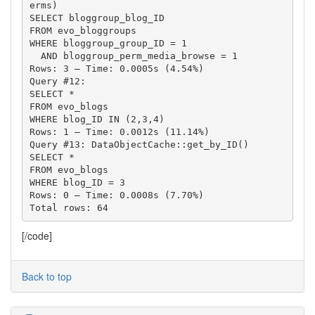
erms)

SELECT bloggroup_blog_ID 

FROM evo_bloggroups 

WHERE bloggroup_group_ID = 1 

  AND bloggroup_perm_media_browse = 1

Rows: 3 – Time: 0.0005s (4.54%)

Query #12: 

SELECT * 

FROM evo_blogs 

WHERE blog_ID IN (2,3,4)

Rows: 1 – Time: 0.0012s (11.14%)

Query #13: DataObjectCache::get_by_ID()

SELECT * 

FROM evo_blogs 

WHERE blog_ID = 3

Rows: 0 – Time: 0.0008s (7.70%)

Total rows: 64
[/code]
Back to top