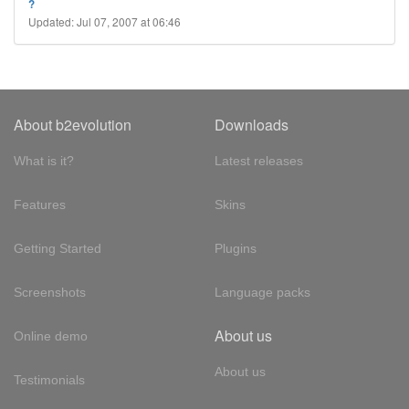
?
Updated: Jul 07, 2007 at 06:46
About b2evolution
Downloads
What is it?
Latest releases
Features
Skins
Getting Started
Plugins
Screenshots
Language packs
About us
Online demo
About us
Testimonials