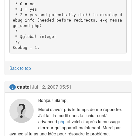
 * 0 = no

 * 1 = yes

 * 2 = yes and potentially die() to display d
ebug info (needed before redirects, e-g messa
ge_send.php)

 *

 * @global integer

 */

Back to top
castel
Jul 12, 2007 05:51
3
Bonjour Slamp,
Merci d'avoir pris le temps de me répondre.
J'ai fait la modif dans le fichier conf/
advanced.
php
et voici ci-après le message
d'erreur qui apparait maintenant. Merci par
avance si tu as une idée pour résoudre le problème.