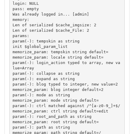
login: NULL 

pass: empty 

Was already logged in... [admin]

memory:

Len of serialized $cache_imgsize: 2 

Len of serialized $cache_File: 2

params:

param(-): tempskin as string 

init $global_param_list 

memorize_param: tempskin string default= 

memorize_param: locale string default= 

param(-): login_action typed to array, new va
lue=Array 

param(-): collapse as string 

param(-): expand as string 

param(-): blog typed to integer, new value=2 

memorize_param: blog integer default=2 

param(-): mode as string 

memorize_param: mode string default= 

param(-): ctrl matched against /^[a-z0-9_]+$/ 

memorize_param: ctrl string default=edit 

param(-): root_and_path as string 

memorize_param: root string default= 

param(-): path as string 

memorize_param: path string default=/ 
