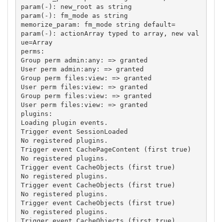
param(-): new_root as string 

param(-): fm_mode as string 

memorize_param: fm_mode string default= 

param(-): actionArray typed to array, new val
ue=Array

perms:

Group perm admin:any: => granted 

User perm admin:any: => granted 

Group perm files:view: => granted 

User perm files:view: => granted 

Group perm files:view: => granted 

User perm files:view: => granted

plugins:

Loading plugin events. 

Trigger event SessionLoaded 

No registered plugins. 

Trigger event CachePageContent (first true) 

No registered plugins. 

Trigger event CacheObjects (first true) 

No registered plugins. 

Trigger event CacheObjects (first true) 

No registered plugins. 

Trigger event CacheObjects (first true) 

No registered plugins. 

Trigger event CacheObjects (first true) 
