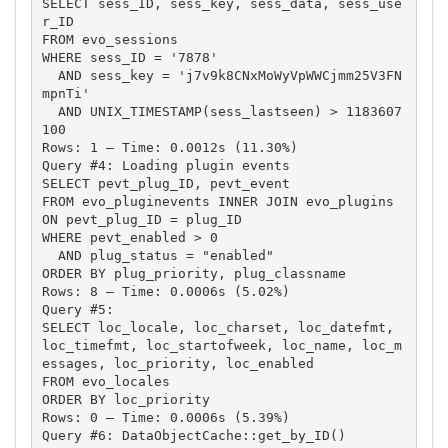
SELECT sess_ID, sess_key, sess_data, sess_use
r_ID 

FROM evo_sessions 

WHERE sess_ID = '7878' 

  AND sess_key = 'j7v9k8CNxMoWyVpWWCjmm25V3FN
mpnTi' 

  AND UNIX_TIMESTAMP(sess_lastseen) > 1183607
100

Rows: 1 – Time: 0.0012s (11.30%)

Query #4: Loading plugin events

SELECT pevt_plug_ID, pevt_event 

FROM evo_pluginevents INNER JOIN evo_plugins 
ON pevt_plug_ID = plug_ID 

WHERE pevt_enabled > 0 

  AND plug_status = "enabled" 

ORDER BY plug_priority, plug_classname

Rows: 8 – Time: 0.0006s (5.02%)

Query #5: 

SELECT loc_locale, loc_charset, loc_datefmt, 
loc_timefmt, loc_startofweek, loc_name, loc_m
essages, loc_priority, loc_enabled 

FROM evo_locales 

ORDER BY loc_priority

Rows: 0 – Time: 0.0006s (5.39%)

Query #6: DataObjectCache::get_by_ID()
