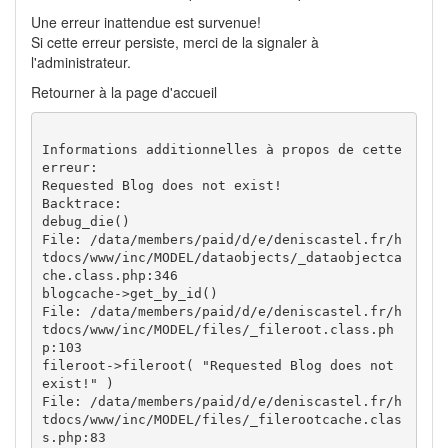
Une erreur inattendue est survenue!
Si cette erreur persiste, merci de la signaler à
l'administrateur.
Retourner à la page d'accueil
Informations additionnelles à propos de cette 
erreur:

Requested Blog does not exist!

Backtrace:

debug_die()

File: /data/members/paid/d/e/deniscastel.fr/h
tdocs/www/inc/MODEL/dataobjects/_dataobjectca
che.class.php:346 

blogcache->get_by_id()

File: /data/members/paid/d/e/deniscastel.fr/h
tdocs/www/inc/MODEL/files/_fileroot.class.ph
p:103 

fileroot->fileroot( "Requested Blog does not 
exist!" )

File: /data/members/paid/d/e/deniscastel.fr/h
tdocs/www/inc/MODEL/files/_filerootcache.clas
s.php:83 
