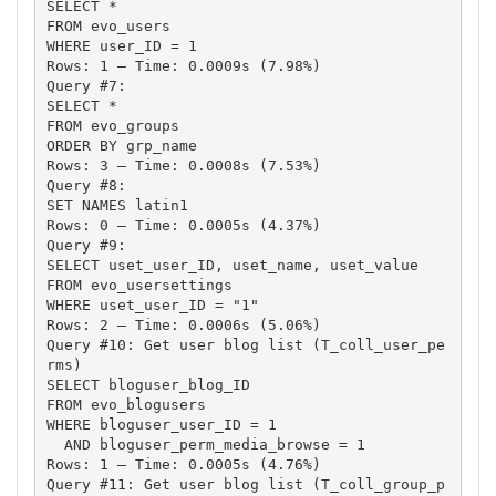
SELECT * 

FROM evo_users 

WHERE user_ID = 1

Rows: 1 – Time: 0.0009s (7.98%)

Query #7: 

SELECT * 

FROM evo_groups 

ORDER BY grp_name

Rows: 3 – Time: 0.0008s (7.53%)

Query #8: 

SET NAMES latin1

Rows: 0 – Time: 0.0005s (4.37%)

Query #9: 

SELECT uset_user_ID, uset_name, uset_value 

FROM evo_usersettings 

WHERE uset_user_ID = "1"

Rows: 2 – Time: 0.0006s (5.06%)

Query #10: Get user blog list (T_coll_user_pe
rms)

SELECT bloguser_blog_ID 

FROM evo_blogusers 

WHERE bloguser_user_ID = 1 

  AND bloguser_perm_media_browse = 1

Rows: 1 – Time: 0.0005s (4.76%)

Query #11: Get user blog list (T_coll_group_p