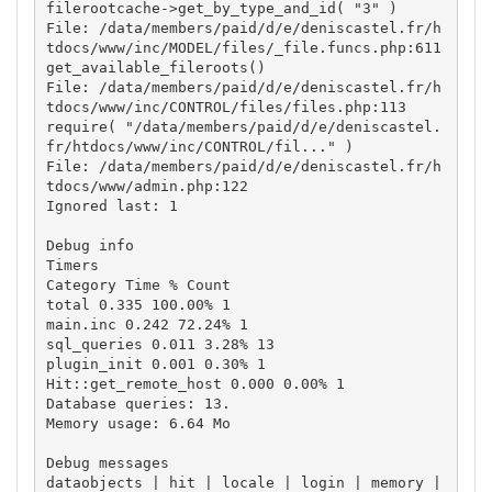
filerootcache->get_by_type_and_id( "3" )

File: /data/members/paid/d/e/deniscastel.fr/h
tdocs/www/inc/MODEL/files/_file.funcs.php:611 

get_available_fileroots()

File: /data/members/paid/d/e/deniscastel.fr/h
tdocs/www/inc/CONTROL/files/files.php:113 

require( "/data/members/paid/d/e/deniscastel.
fr/htdocs/www/inc/CONTROL/fil..." )

File: /data/members/paid/d/e/deniscastel.fr/h
tdocs/www/admin.php:122 

Ignored last: 1

Debug info

Timers 

Category Time % Count 

total 0.335 100.00% 1 

main.inc 0.242 72.24% 1 

sql_queries 0.011 3.28% 13 

plugin_init 0.001 0.30% 1 

Hit::get_remote_host 0.000 0.00% 1 

Database queries: 13.

Memory usage: 6.64 Mo

Debug messages

dataobjects | hit | locale | login | memory | 