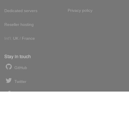
Privacy policy
Dedicated servers
Reseller hosting
Int'l:
UK
/
France
Stay in touch
GitHub
Twitter
Facebook
LinkedIn
News blog