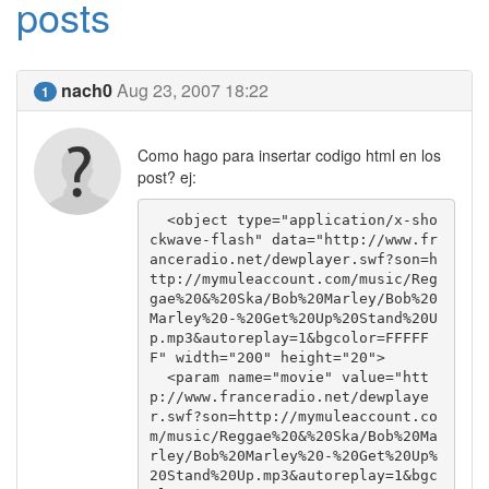
posts
nach0
Aug 23, 2007 18:22
1
Como hago para insertar codigo html en los
post? ej:
  <object type="application/x-sho
ckwave-flash" data="http://www.fr
anceradio.net/dewplayer.swf?son=h
ttp://mymuleaccount.com/music/Reg
gae%20&%20Ska/Bob%20Marley/Bob%20
Marley%20-%20Get%20Up%20Stand%20U
p.mp3&autoreplay=1&bgcolor=FFFFF
F" width="200" height="20">

  <param name="movie" value="htt
p://www.franceradio.net/dewplaye
r.swf?son=http://mymuleaccount.co
m/music/Reggae%20&%20Ska/Bob%20Ma
rley/Bob%20Marley%20-%20Get%20Up%
20Stand%20Up.mp3&autoreplay=1&bgc