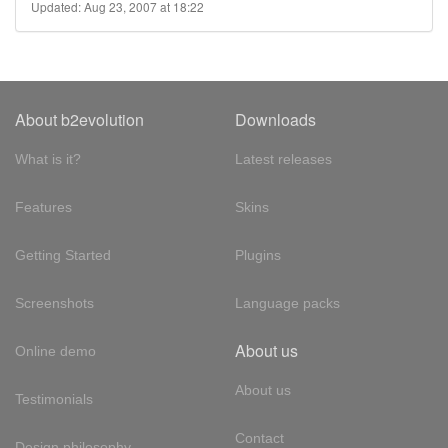
Updated: Aug 23, 2007 at 18:22
About b2evolution
Downloads
What is it?
Latest releases
Features
Skins
Getting Started
Plugins
Screenshots
Language packs
About us
Online demo
About us
Testimonials
Contact
Design philosophy