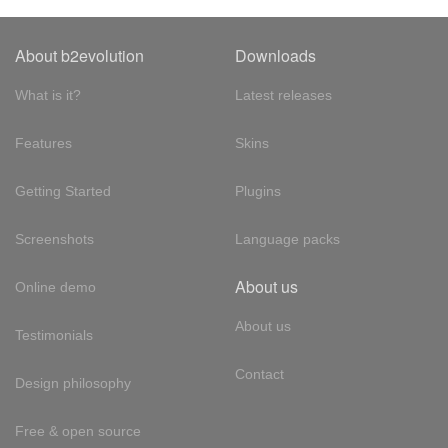
About b2evolution
Downloads
What is it?
Latest releases
Features
Skins
Getting Started
Plugins
Screenshots
Language packs
About us
Online demo
About us
Testimonials
Contact
Design philosophy
Free & open source