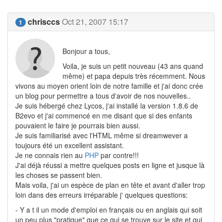
chrisccs
Oct 21, 2007 15:17
1
Bonjour a tous,
Voila, je suis un petit nouveau (43 ans quand
même) et papa depuis très récemment. Nous
vivons au moyen orient loin de notre famille et j'ai donc crée
un blog pour permettre a tous d'avoir de nos nouvelles..
Je suis hébergé chez Lycos, j'ai installé la version 1.8.6 de
B2evo et j'ai commencé en me disant que si des enfants
pouvaient le faire je pourrais bien aussi.
Je suis familiarisé avec l'HTML même si dreamwever a
toujours été un excellent assistant.
Je ne connais rien au
PHP
par contre!!!
J'ai déjà réussi a mettre quelques posts en ligne et jusque là
les choses se passent bien.
Mais voila, j'ai un espèce de plan en tête et avant d'aller trop
loin dans des erreurs irréparable j' quelques questions:
- Y a t il un mode d'emploi en français ou en anglais qui soit
un peu plus "pratique" que ce qui se trouve sur le site et qui