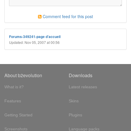
Comment feed for this post
Forums-349241-page d'accueil
Updated: Nov 05, 2007 at 00:56
About b2evolution
Downloads
What is it?
Latest releases
Features
Skins
Getting Started
Plugins
Screenshots
Language packs