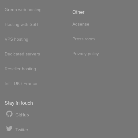
Green web hosting
Other
Adsense
Hosting with SSH
Press room
VPS hosting
Privacy policy
Dedicated servers
Reseller hosting
Int'l:
UK
/
France
Stay in touch
GitHub
Twitter