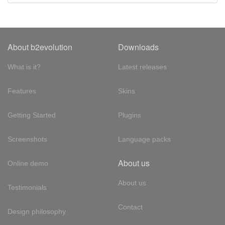
About b2evolution
Downloads
What is it?
Latest releases
Features
Skins
Getting Started
Plugins
Screenshots
Language packs
About us
Online demo
About us
Testimonials
Contact
Design philosophy