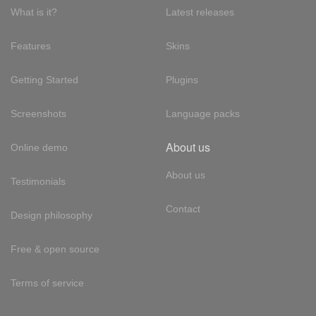
What is it?
Latest releases
Features
Skins
Getting Started
Plugins
Screenshots
Language packs
About us
Online demo
About us
Testimonials
Contact
Design philosophy
Free & open source
Terms of service