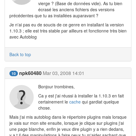
vierge ? (Base de données vide). As tu bien
écrasé les anciens fichiers des versions
précédentes que tu as installées auparavant ?
Je n'ai pas eu de soucis de ce genre en installant la version
1.10.3 ; elle est très stable par ailleurs et fonctionne très bien
avec Autoblog
Back to top
npk60480
Mar 03, 2008 14:01
10
Bonjour trombines,
Ca y est j'ai réussi à installer la 1.10.3 en fait
certainement le
cache
qui gardiat quelque
chose.
Mais j'ai mis autoblog dans le répertoire plugins mais lorsque
je vais sur mon site ensuite, lorsque je clique sur plugins j'ai
une page blanche, enfin je veux dire plugin y a rien dedans,
y a t il des manipulations à faire peux tu m'aider sachant que