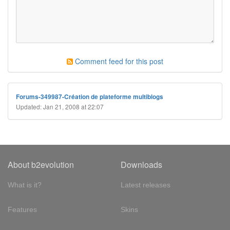
Comment feed for this post
Forums-349987-Création de plateforme multiblogs
Updated: Jan 21, 2008 at 22:07
About b2evolution
Downloads
What is it?
Latest releases
Features
Skins