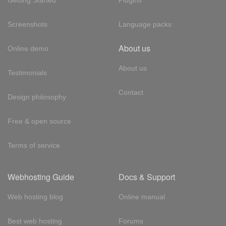
Getting Started
Plugins
Screenshots
Language packs
About us
Online demo
About us
Testimonials
Contact
Design philosophy
Free & open source
Terms of service
Webhosting Guide
Docs & Support
Web hosting blog
Online manual
Best web hosting
Forums