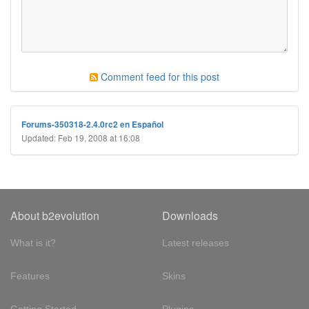
Comment feed for this post
Forums-350318-2.4.0rc2 en Español
Updated: Feb 19, 2008 at 16:08
About b2evolution
Downloads
What is it?
Latest releases
Features
Skins