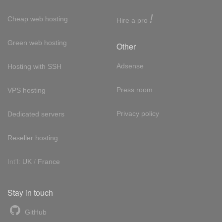
!
Cheap web hosting
Hire a pro
Green web hosting
Other
Adsense
Hosting with SSH
Press room
VPS hosting
Privacy policy
Dedicated servers
Reseller hosting
Int'l:
UK
/
France
Stay in touch
GitHub