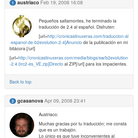
austriaco
Feb 19, 2008 16:08
1
Pequeños saltamontes, he terminado la
traducción de 2.4 al español. Disfruten:
[url=
http://cronicaslinuxeras.com/traduccion-al
-espanol-de-b2evolution-2-4]Anuncio
de la publicación en mi
bitácora.[/url]
[url=
http://cronicaslinuxeras.com/media/blogs/sw/b2evolution
-2.4.0rc2-es_VE.zip]Directo
al ZIP[/url] para los impacientes.
Back to top
gcasanova
Apr 09, 2008 23:41
2
Austriaco:
Muchas gracias por tu traducción; me consta
que es un trabajón.
Lo único es que tuve inconvenientes al