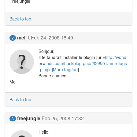
Freejungle
Back to top
mel_t
Feb 24, 2008 18:40
2
Bonjour,
Il te faudrait installer le plugin [url=
http://wond
erwinds.com/hackblog.php/2008/01/moretags
-plugin]MoreTag[/url
]
Bonne chance!
Mel
Back to top
freejungle
Feb 25, 2008 17:32
3
Hello,