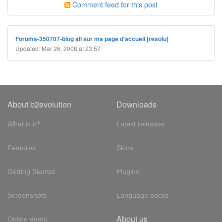
Comment feed for this post
Forums-350707-blog all sur ma page d'accueil [resolu]
Updated: Mar 26, 2008 at 23:57
About b2evolution
Downloads
What is it?
Latest releases
Features
Skins
Getting Started
Plugins
Screenshots
Language packs
About us
Online demo