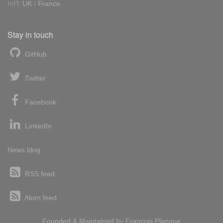
Int'l:
UK
/
France
Stay in touch
GitHub
Twitter
Facebook
LinkedIn
News blog
RSS feed
Atom feed
Founded & Maintained by
François
Planque