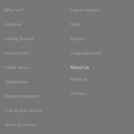
What is it?
Latest releases
Features
Skins
Getting Started
Plugins
Screenshots
Language packs
About us
Online demo
About us
Testimonials
Contact
Design philosophy
Free & open source
Terms of service