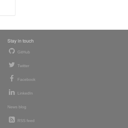
Stay in touch
GitHub
Twitter
Facebook
LinkedIn
News blog
RSS feed