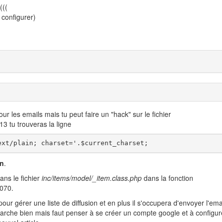
(((
 configurer)
our les emails mais tu peut faire un "hack" sur le fichier
13 tu trouveras la ligne
ext/plain; charset='.$current_charset;
in
.
ans le fichier
inc/items/model/_item.class.php
dans la fonction
3070.
our gérer une liste de diffusion et en plus il s'occupera d'envoyer l'ema
marche bien mais faut penser à se créer un compte google et à configur