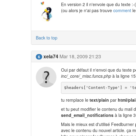
En version 2 il n'envoie que du texte :-(
(ou alors je n'ai pas trouve
comment
le
Back to top
xela74
Mar 18, 2009 21:23
6
Oui par défaut il n'envoi que du texte p
inc/_core/_misc.funcs.php
à la ligne 15
$headers['Content-Type'] = 't
tu remplace le
text/plain
par
html/pla
et tu peut modifier le contenu du mail d
send_email_notifications
à la ligne 
Mais le mieux est d'utilisé Feedburner p
avec le contenu du nouvel article. ça 