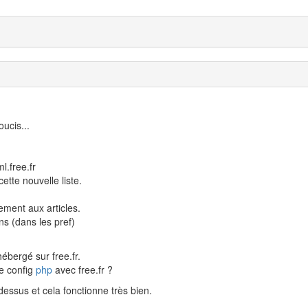
ucis...
l.free.fr
tte nouvelle liste.
ement aux articles.
ns (dans les pref)
hébergé sur free.fr.
de config
php
avec free.fr ?
 dessus et cela fonctionne très bien.