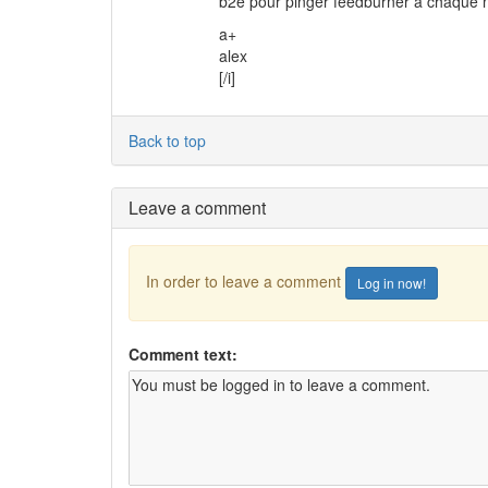
b2e pour pinger feedburner à chaque no
a+
alex
[/i]
Back to top
Leave a comment
In order to leave a comment
Log in now!
Comment text: