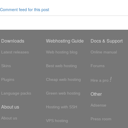
Comment feed for this post
Downloads
Webhosting Guide
Docs & Support
Latest releases
Web hosting blog
Online manual
Skins
Best web hosting
Forums
!
Plugins
Cheap web hosting
Hire a pro
Other
Language packs
Green web hosting
Adsense
About us
Hosting with SSH
About us
Press room
VPS hosting