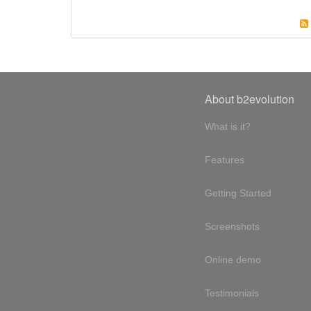
About b2evolution
What is it?
Features
Getting Started
Screenshots
Online demo
Testimonials