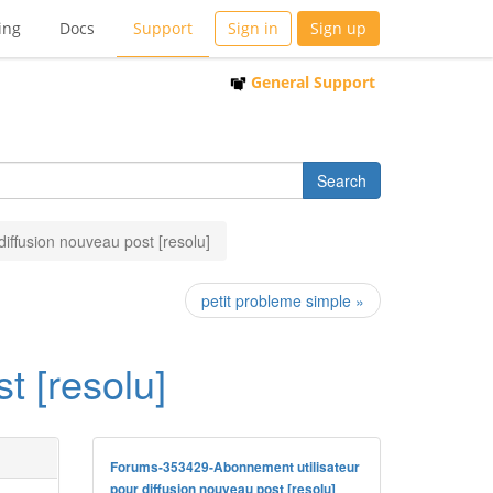
ing
Docs
Support
Sign in
Sign up
General Support
iffusion nouveau post [resolu]
petit probleme simple »
t [resolu]
Forums-353429-Abonnement utilisateur
pour diffusion nouveau post [resolu]