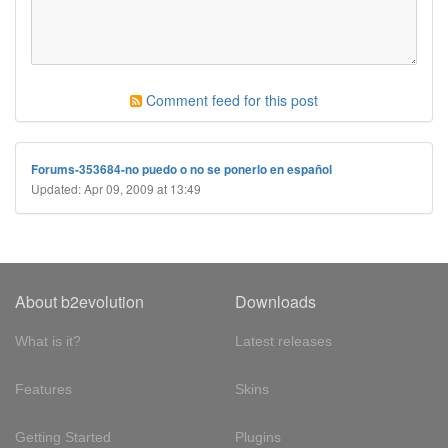
Comment feed for this post
Forums-353684-no puedo o no se ponerlo en español
Updated: Apr 09, 2009 at 13:49
About b2evolution
Downloads
What is it?
Latest releases
Features
Skins
Getting Started
Plugins