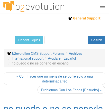
Tog
navi
General Support
Recent Topics
b2evolution CMS Support Forums
Archives
International support
Ayuda en Español
no puedo o no se ponerlo en español
« Com hacer que un mensaje se borre solo a una
determinada fec
Problemas Con Los Feeds [Resuelto] »
no puedo o no se ponerlo