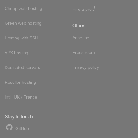
!
Cheap web hosting
Hire a pro
Green web hosting
Other
Adsense
Hosting with SSH
Press room
VPS hosting
Privacy policy
Dedicated servers
Reseller hosting
Int'l:
UK
/
France
Stay in touch
GitHub