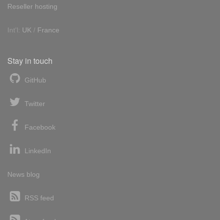
Reseller hosting
Int'l:
UK
/
France
Stay in touch
GitHub
Twitter
Facebook
LinkedIn
News blog
RSS feed