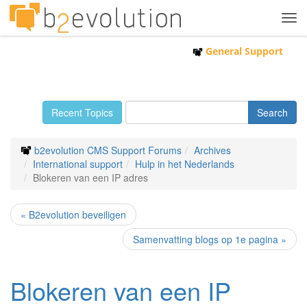
Tog
navi
General Support
Recent Topics
b2evolution CMS Support Forums
Archives
International support
Hulp in het Nederlands
Blokeren van een IP adres
« B2evolution beveiligen
Samenvatting blogs op 1e pagina »
Blokeren van een IP