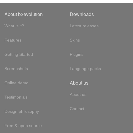
About b2evolution
Downloads
What is it?
Latest releases
Features
Skins
Getting Started
Plugins
Screenshots
Language packs
About us
Online demo
About us
Testimonials
Contact
Design philosophy
Free & open source