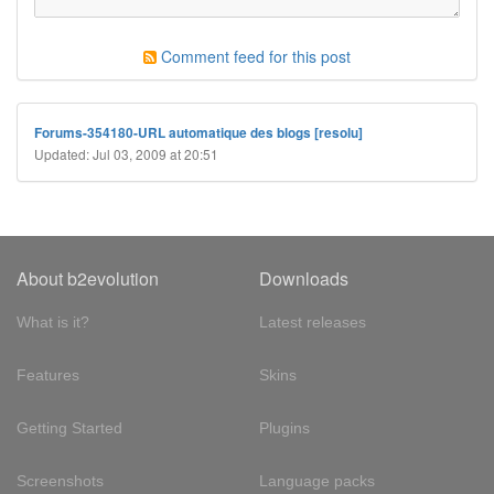
Comment feed for this post
Forums-354180-URL automatique des blogs [resolu]
Updated: Jul 03, 2009 at 20:51
About b2evolution
Downloads
What is it?
Latest releases
Features
Skins
Getting Started
Plugins
Screenshots
Language packs