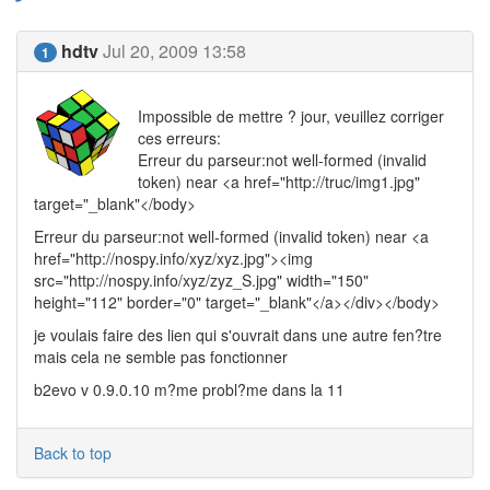
hdtv
Jul 20, 2009 13:58
1
Impossible de mettre ? jour, veuillez corriger
ces erreurs:
Erreur du parseur:not well-formed (invalid
token) near <a href="http://truc/img1.jpg"
target="_blank"</body>
Erreur du parseur:not well-formed (invalid token) near <a
href="http://nospy.info/xyz/xyz.jpg"><img
src="http://nospy.info/xyz/zyz_S.jpg" width="150"
height="112" border="0" target="_blank"</a></div></body>
je voulais faire des lien qui s'ouvrait dans une autre fen?tre
mais cela ne semble pas fonctionner
b2evo v 0.9.0.10 m?me probl?me dans la 11
Back to top