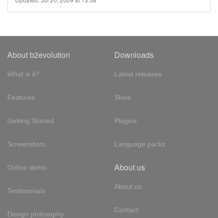
About b2evolution
Downloads
What is it?
Latest releases
Features
Skins
Getting Started
Plugins
Screenshots
Language packs
About us
Online demo
About us
Testimonials
Contact
Design philosophy