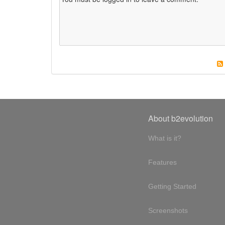
About b2evolution
What is it?
Features
Getting Started
Screenshots