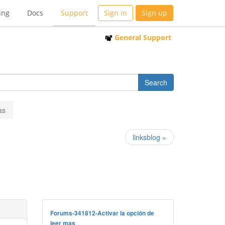
ing
Docs
Support
Sign in
Sign up
General Support
as
linksblog »
Forums-341812-Activar la opción de
leer mas