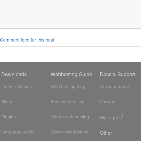
Comment feed for this post
Downloads
Webhosting Guide
Docs & Support
Latest releases
Web hosting blog
Online manual
Skins
Best web hosting
Forums
!
Plugins
Cheap web hosting
Hire a pro
Other
Language packs
Green web hosting