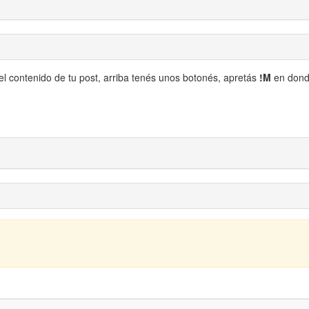
el contenido de tu post, arriba tenés unos botonés, apretás
!M
en don