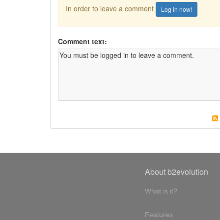
In order to leave a comment
Log in now!
Comment text:
About b2evolution
What is it?
Features