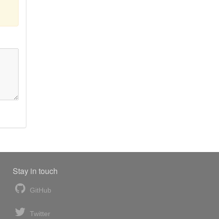
Stay in touch
GitHub
Twitter