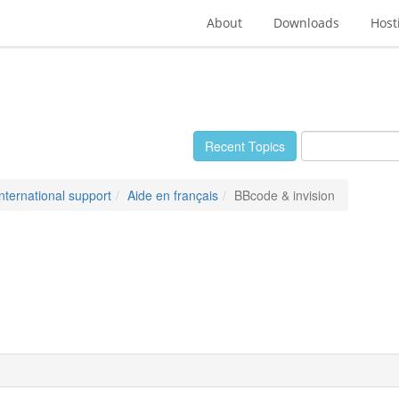
About
Downloads
Host
Recent Topics
International support
Aide en français
BBcode & invision