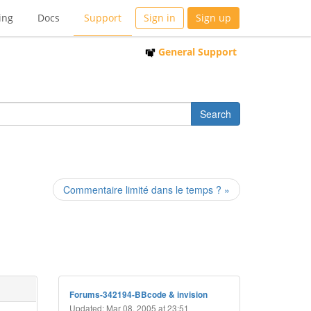
ing
Docs
Support
Sign in
Sign up
General Support
Commentaire limité dans le temps ? »
Forums-342194-BBcode & invision
Updated: Mar 08, 2005 at 23:51