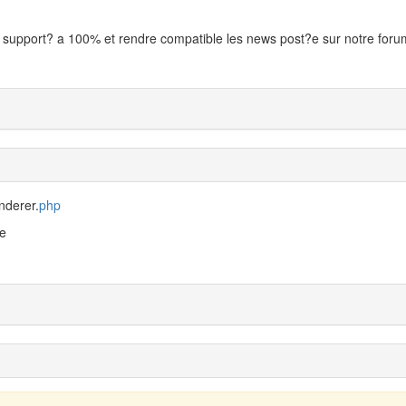
t support? a 100% et rendre compatible les news post?e sur notre foru
nderer.
php
le