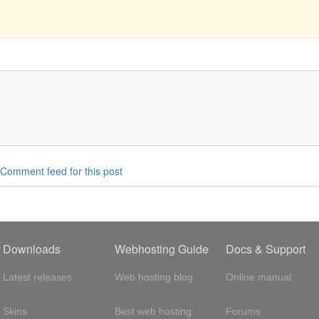
Comment feed for this post
Downloads
Webhosting Guide
Docs & Support
Latest releases
Web hosting blog
Online manual
Skins
Best web hosting
Forums