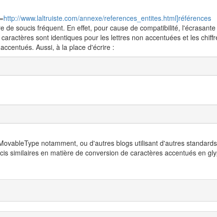
l=
http://www.laltruiste.com/annexe/references_entites.html]références
re de soucis fréquent. En effet, pour cause de compatibilité, l'écrasante
 caractères sont identiques pour les lettres non accentuées et les chiffr
ccentués. Aussi, à la place d'écrire :
MovableType notamment, ou d'autres blogs utilisant d'autres standard
cis similaires en matière de conversion de caractères accentués en gl