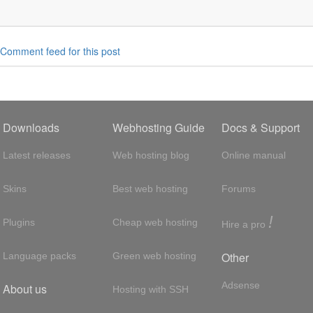
Comment feed for this post
Downloads
Webhosting Guide
Docs & Support
Latest releases
Web hosting blog
Online manual
Skins
Best web hosting
Forums
!
Plugins
Cheap web hosting
Hire a pro
Other
Language packs
Green web hosting
Adsense
About us
Hosting with SSH