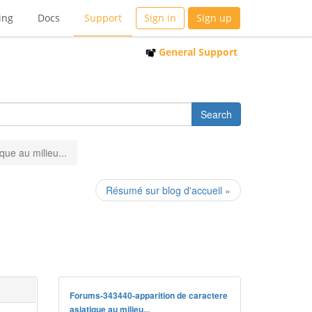
ing
Docs
Support
Sign in
Sign up
General Support
que au milieu...
Résumé sur blog d'accueil »
Forums-343440-apparition de caractere
asiatique au milieu...