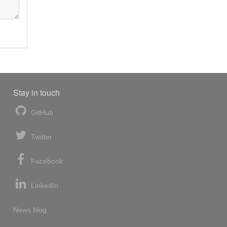
Stay in touch
GitHub
Twitter
Facebook
LinkedIn
News blog