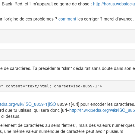
kin Black_Red, et il m'apparait ce genre de chose :
http://horus.webstock
ur l'origine de ces problèmes ?
comment
les corriger ? merci d'avance.
 de caractères. Ta précédente "skin" déclairait sans doute dans son e
e" content="text/html; charset=iso-8859-1">
ipedia.org/wiki/ISO_8859-1]ISO
8859-1[/url] pour encoder les caractères.
rd que tu utilises, qui sera donc [url=
http://fr.wikipedia.org/wiki/ISO_885
 ci-dessus.
réellement de caractères au sens "lettres", mais des valeurs numériques
sés, une même valeur numérique de caractère peut avoir plusieurs