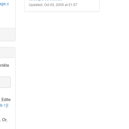
age.c
Updated: Oct 03, 2005 at 21:57
ntête
 Edite
9-1]I
. Or,