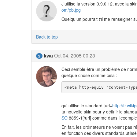
J'utilise la version 0.9.0.12, avec la s
om/pb.jpg
Quelqu'un pourrait t'il me renseigner s
Back to top
kwa
Oct 04, 2005 00:23
2
Ceci semble être un problème de norme
quelque chose comme cela :
<meta http-equiv="Content-Typ
qui utilise le standard [url=
http://fr.wik
ta nouvelle skin pour y définir le standa
SO
8859-1[/url] comme dans l'exemple
En fait, les ordinateurs ne voient pas 
en fonction des divers standards utili