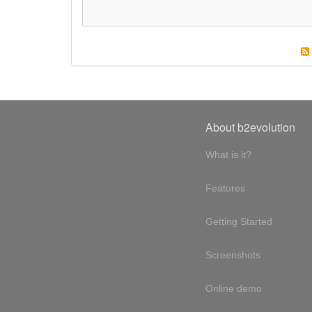
About b2evolution
What is it?
Features
Getting Started
Screenshots
Online demo