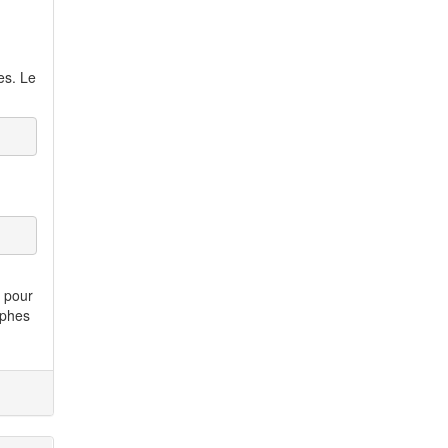
es. Le
s pour
yphes