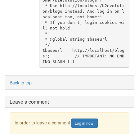
omer/b2evolution/blogs !

 * Use http://localhost/b2evoluti
on/blogs instead. And log in on l
ocalhost too, not homer!

 * If you don't, login cookies wi
ll not hold.

 *

 * @global string $baseurl

 */

$baseurl = 'http://localhost/blog
s';          // IMPORTANT: NO END
ING SLASH !!!
Back to top
Leave a comment
In order to leave a comment
Log in now!