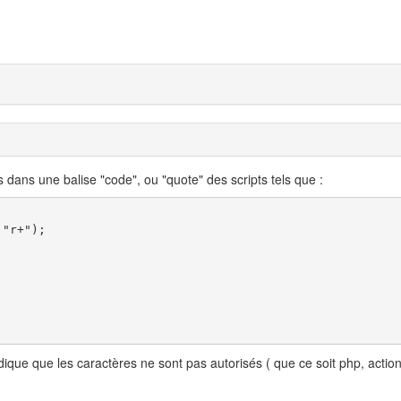
 dans une balise "code", ou "quote" des scripts tels que :
"r+"); 

dique que les caractères ne sont pas autorisés ( que ce soit php, action