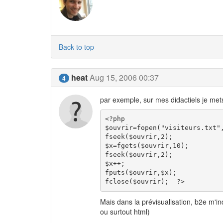
Back to top
heat
Aug 15, 2006 00:37
4
par exemple, sur mes didactiels je mets
<?php 

$ouvrir=fopen("visiteurs.txt",
fseek($ouvrir,2); 

$x=fgets($ouvrir,10); 

fseek($ouvrir,2); 

$x++; 

fputs($ouvrir,$x); 

fclose($ouvrir);  ?>
Mais dans la prévisualisation, b2e m'in
ou surtout html)