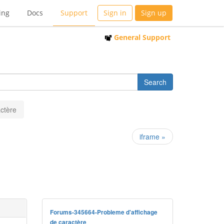
ing
Docs
Support
Sign in
Sign up
General Support
ctère
iframe »
Forums-345664-Probleme d'affichage
de caractère