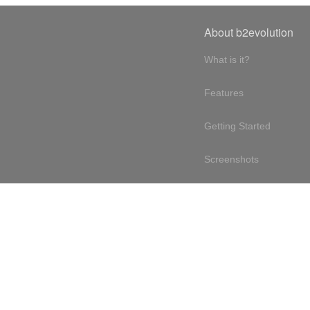
About b2evolution
What is it?
Features
Getting Started
Screenshots
Online demo
Testimonials
Design philosophy
Free & open source