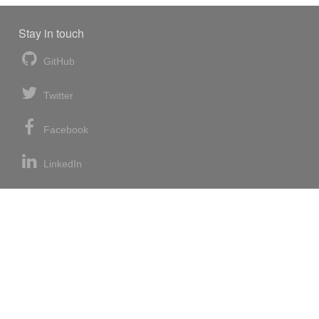
Stay in touch
GitHub
Twitter
Facebook
LinkedIn
News blog
RSS feed
Atom feed