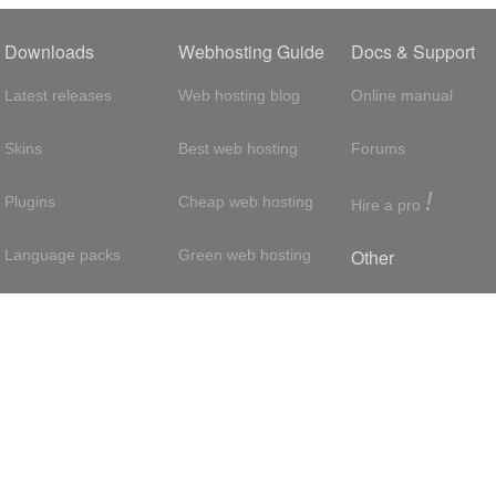
Downloads
Webhosting Guide
Docs & Support
Latest releases
Web hosting blog
Online manual
Skins
Best web hosting
Forums
!
Plugins
Cheap web hosting
Hire a pro
Other
Language packs
Green web hosting
Adsense
About us
Hosting with SSH
About us
Press room
VPS hosting
Contact
Privacy policy
Dedicated servers
Reseller hosting