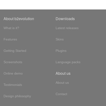
About b2evolution
Downloads
What is it?
Latest releases
Features
Skins
Getting Started
Plugins
Screenshots
Language packs
About us
Online demo
About us
Testimonials
Contact
Design philosophy