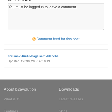
Comment feed for this post
Forums-346446-Page semi-blanche
Updated: Oct 30, 2006 at 18:19
About b2evolution
Downloads
What is it?
Latest releases
Features
Skins