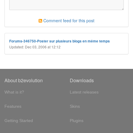
Comment feed for this post
Forums-346750-Poster sur plusieurs blogs en même temps
Updated: Dec 03, 2006 at 12:12
About b2evolution
Downloads
What is it?
Latest releases
Features
Skins
Getting Started
Plugins