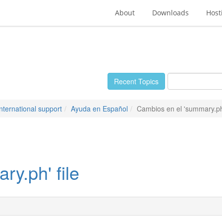
About
Downloads
Host
Recent Topics
International support
Ayuda en Español
Cambios en el 'summary.ph'
y.ph' file