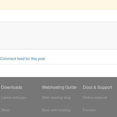
Comment feed for this post
Downloads
Webhosting Guide
Docs & Support
Latest releases
Web hosting blog
Online manual
Skins
Best web hosting
Forums