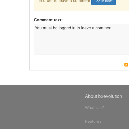
In order to leave a comment
Log in now!
Comment text:
About b2evolution
What is it?
Features