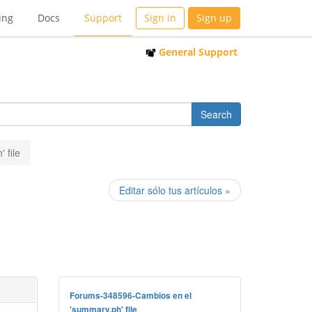
ing
Docs
Support
Sign in
Sign up
General Support
 file
Editar sólo tus artículos »
Forums-348596-Cambios en el
'summary.ph' file