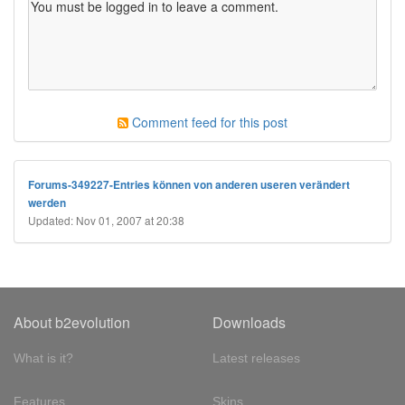
Comment feed for this post
Forums-349227-Entries können von anderen useren verändert
werden
Updated: Nov 01, 2007 at 20:38
About b2evolution
Downloads
What is it?
Latest releases
Features
Skins