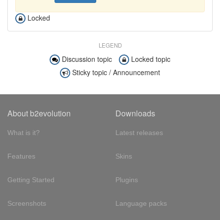
Locked
LEGEND
Discussion topic
Locked topic
Sticky topic / Announcement
About b2evolution
Downloads
What is it?
Latest releases
Features
Skins
Getting Started
Plugins
Screenshots
Language packs