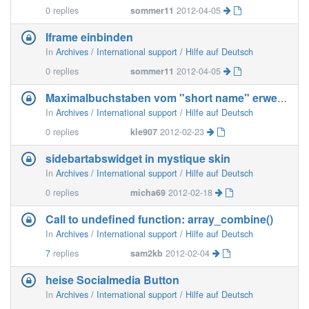
0
replies
sommer11
2012-04-05
Iframe einbinden
In
Archives / International support / Hilfe auf Deutsch
0
replies
sommer11
2012-04-05
Maximalbuchstaben vom "short name" erweitern
In
Archives / International support / Hilfe auf Deutsch
0
replies
kle907
2012-02-23
sidebartabswidget in mystique skin
In
Archives / International support / Hilfe auf Deutsch
0
replies
micha69
2012-02-18
Call to undefined function: array_combine()
In
Archives / International support / Hilfe auf Deutsch
7
replies
sam2kb
2012-02-04
heise Socialmedia Button
In
Archives / International support / Hilfe auf Deutsch