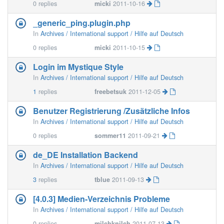
0
replies
micki
2011-10-16
_generic_ping.plugin.php
In
Archives / International support / Hilfe auf Deutsch
0
replies
micki
2011-10-15
Login im Mystique Style
In
Archives / International support / Hilfe auf Deutsch
1
replies
freebetsuk
2011-12-05
Benutzer Registrierung /Zusätzliche Infos
In
Archives / International support / Hilfe auf Deutsch
0
replies
sommer11
2011-09-21
de_DE Installation Backend
In
Archives / International support / Hilfe auf Deutsch
3
replies
tblue
2011-09-13
[4.0.3] Medien-Verzeichnis Probleme
In
Archives / International support / Hilfe auf Deutsch
0
replies
milchknilch
2011-07-13