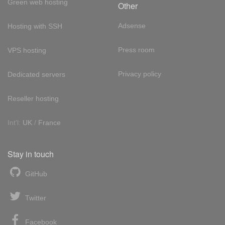
Green web hosting
Other
Adsense
Hosting with SSH
Press room
VPS hosting
Privacy policy
Dedicated servers
Reseller hosting
Int'l:
UK
/
France
Stay in touch
GitHub
Twitter
Facebook