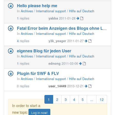
Hello please help me
In
Archives / International support / Hilfe auf Deutsch
1
replies
yabba
2011-01-28
Fatal Error beim Anzeigen des Blogs ohne LogIn
In
Archives / International support / Hilfe auf Deutsch
4
replies
y3k_yeager
2011-01-27
eigenes Blog für jeden User
In
Archives / International support / Hilfe auf Deutsch
1
replies
ednong
2011-03-06
Plugin für SWF & FLV
In
Archives / International support / Hilfe auf Deutsch
0
replies
user_14449
2010-12-21
1
2
3
4
5
...
12
In order to start a
new topic
Log in now!