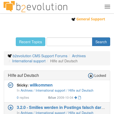
Tog
navi
General Support
Recent Topics
b2evolution CMS Support Forums
Archives
International support
Hilfe auf Deutsch
Hilfe auf Deutsch
Locked
willkommen
Sticky:
In
Archives / International support / Hilfe auf Deutsch
0
replies
tblue
2009-10-04
3.2.0 - Smilies werden in Postings falsch dargestellt
In
Archives / International support / Hilfe auf Deutsch