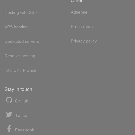
Other
Adsense
Hosting with SSH
Press room
VPS hosting
Privacy policy
Dedicated servers
Reseller hosting
Int'l:
UK
/
France
Stay in touch
GitHub
Twitter
Facebook