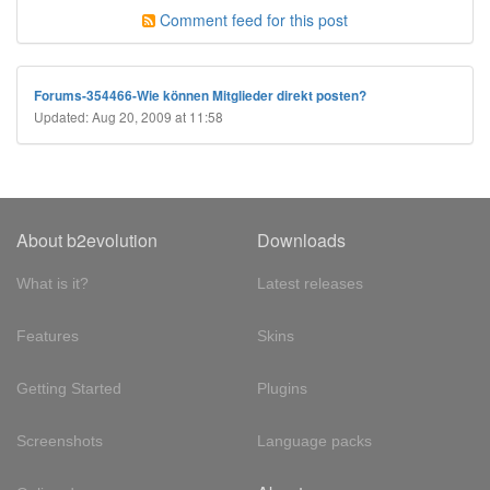
Comment feed for this post
Forums-354466-Wie können Mitglieder direkt posten?
Updated: Aug 20, 2009 at 11:58
About b2evolution
Downloads
What is it?
Latest releases
Features
Skins
Getting Started
Plugins
Screenshots
Language packs