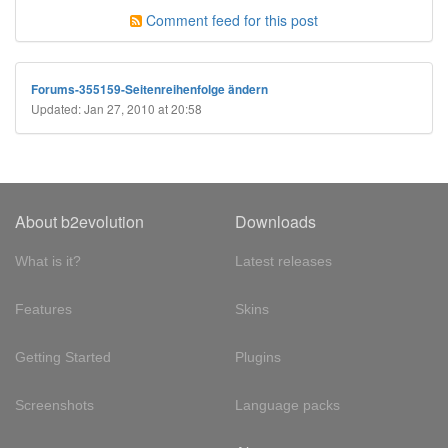
Comment feed for this post
Forums-355159-Seitenreihenfolge ändern
Updated: Jan 27, 2010 at 20:58
About b2evolution
Downloads
What is it?
Latest releases
Features
Skins
Getting Started
Plugins
Screenshots
Language packs