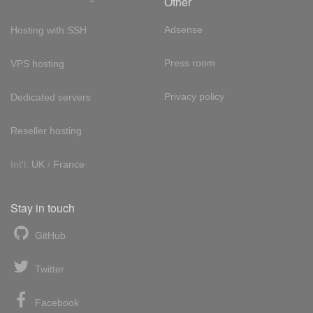
Other
Adsense
Hosting with SSH
Press room
VPS hosting
Privacy policy
Dedicated servers
Reseller hosting
Int'l:
UK
/
France
Stay in touch
GitHub
Twitter
Facebook