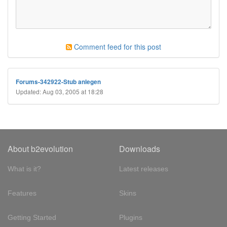
Comment feed for this post
Forums-342922-Stub anlegen
Updated: Aug 03, 2005 at 18:28
About b2evolution
Downloads
What is it?
Latest releases
Features
Skins
Getting Started
Plugins