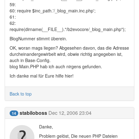
59:
60: require $inc_path.'/_blog_main.inc.php';
61:
62:
require(dirname(__FILE__)."/b2evocore/_blog_main.php");
BlogNummer stimmt überein.
OK, woran mags liegen? Abgesehen davon, das die Adresse
durcheinandergewirbelt wird, obwie richtig angegeben ist,
auch in Base-Config.
blog Main.PHP hab ich auch nirgens gefunden.
Ich danke mal für Eure hilfe hier!
Back to top
stabiloboss
Dec 12, 2006 23:04
14
Danke,
Problem gelöst, Die neuen PHP Dateien