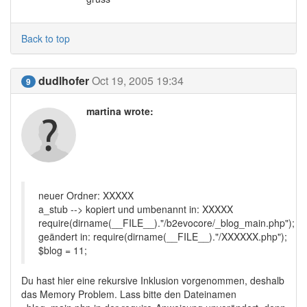
Back to top
dudlhofer
Oct 19, 2005 19:34
9
martina wrote:
neuer Ordner: XXXXX
a_stub --> kopiert und umbenannt in: XXXXX
require(dirname(__FILE__)."/b2evocore/_blog_main.php");
geändert in: require(dirname(__FILE__)."/XXXXXX.php");
$blog = 11;
Du hast hier eine rekursive Inklusion vorgenommen, deshalb
das Memory Problem. Lass bitte den Dateinamen