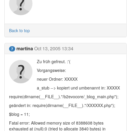
Back to top
martina
Oct 13, 2005 13:34
7
Zu früh gefreut. :'(
Vorgangsweise:
neuer Ordner: XXXXX
a_stub --> kopiert und umbenannt in: XXXXX
require(dirname(__FILE__)."/b2evocore/_blog_main.php");
geändert in: require(dirname(__FILE__)."/XXXXXX.php");
$blog = 11;
Fatal error: Allowed memory size of 8388608 bytes
exhausted at (null):0 (tried to allocate 3840 bytes) in