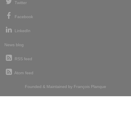
Twitter
Facebook
LinkedIn
News blog
RSS feed
Atom feed
Founded & Maintained by
François
Planque