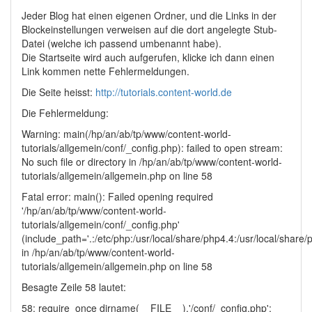
Jeder Blog hat einen eigenen Ordner, und die Links in der
Blockeinstellungen verweisen auf die dort angelegte Stub-
Datei (welche ich passend umbenannt habe).
Die Startseite wird auch aufgerufen, klicke ich dann einen
Link kommen nette Fehlermeldungen.
Die Seite heisst:
http://tutorials.content-world.de
Die Fehlermeldung:
Warning: main(/hp/an/ab/tp/www/content-world-
tutorials/allgemein/conf/_config.php): failed to open stream:
No such file or directory in /hp/an/ab/tp/www/content-world-
tutorials/allgemein/allgemein.php on line 58
Fatal error: main(): Failed opening required
'/hp/an/ab/tp/www/content-world-
tutorials/allgemein/conf/_config.php'
(include_path='.:/etc/php:/usr/local/share/php4.4:/usr/local/share
in /hp/an/ab/tp/www/content-world-
tutorials/allgemein/allgemein.php on line 58
Besagte Zeile 58 lautet:
58: require_once dirname(__FILE__).'/conf/_config.php';