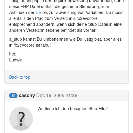
_blog_main.php in der require-Anweisung unverändert, denn
diese PHP-Datei enthält die gesamte Steuerung, vom
Anbinden der
DB
bis zur Zuweisung von Variablen. Du musst
allenfalls den Pfad zum Verzeichnis /b2evocore
entsprechend abändern, wenn sich deine Stub-Datei in einer
anderen Verzeichnisebene befindet als vorher.
a_stub kannst Du umbenennen wie Du lustig bist, aber alles
in /b2evocore ist tabu!
hth,
Ludwig
Back to top
caschy
Dec 19, 2005 21:39
10
Wo finde ich den besagtes Stub-File?