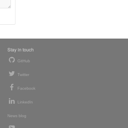
Stay in touch
GitHub
Twitter
Facebook
LinkedIn
News blog