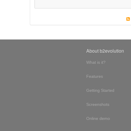
About b2evolution
What is it?
Features
Getting Started
Screenshots
Online demo