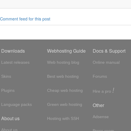
Comment feed for this post
Downloads
Webhosting Guide
Docs & Support
Latest releases
Web hosting blog
Online manual
Skins
Best web hosting
Forums
!
Plugins
Cheap web hosting
Hire a pro
Other
Language packs
Green web hosting
Adsense
About us
Hosting with SSH
About us
Press room