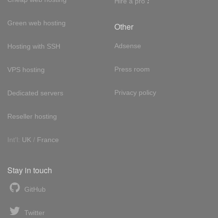
Hire a pro
Green web hosting
Other
Adsense
Hosting with SSH
Press room
VPS hosting
Privacy policy
Dedicated servers
Reseller hosting
Int'l:
UK
/
France
Stay in touch
GitHub
Twitter