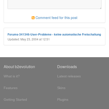
Comment feed for this post
Forums-341346-User-Probleme - keine automatische Freischaltung
Updated: May 23, 2004 at 12:51
About b2evolution
Downloads
What is it?
Latest releases
Features
Skins
Getting Started
Plugins