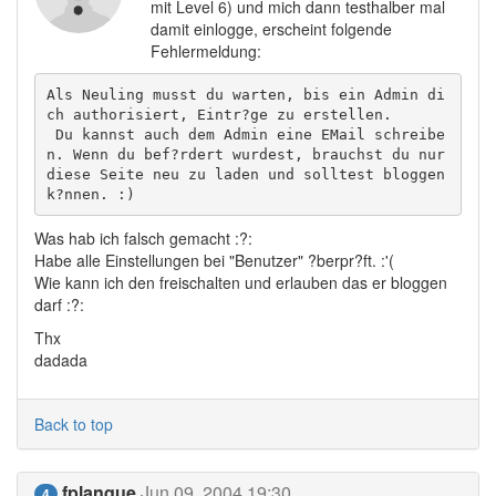
mit Level 6) und mich dann testhalber mal
damit einlogge, erscheint folgende
Fehlermeldung:
Als Neuling musst du warten, bis ein Admin di
ch authorisiert, Eintr?ge zu erstellen.

 Du kannst auch dem Admin eine EMail schreibe
n. Wenn du bef?rdert wurdest, brauchst du nur 
diese Seite neu zu laden und solltest bloggen 
k?nnen. :) 
Was hab ich falsch gemacht :?:
Habe alle Einstellungen bei "Benutzer" ?berpr?ft. :'(
Wie kann ich den freischalten und erlauben das er bloggen
darf :?:
Thx
dadada
Back to top
fplanque
Jun 09, 2004 19:30
4