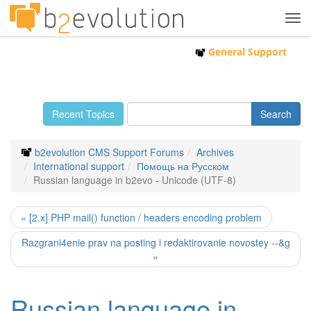
Tog
navi
General Support
Recent Topics
b2evolution CMS Support Forums
Archives
International support
Помощь на Русском
Russian language in b2evo - Unicode (UTF-8)
« [2.x] PHP mail() function / headers encoding problem
Razgrani4enie prav na posting i redaktirovanie novostey --&g
»
Russian language in