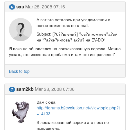
sxs
Mar 28, 2008 07:16
6
А вот это осталось при уведомлении о
новых комментах по e-mail:
Subject: [?б??влени?] ?ов?й коммен?а?ий
на "?а?ке?ингова? ак?и? на EV-DO"
Я пока не обновлялся на локализованную версию. Можно
узнать, это известная проблема и там это исправлено?
Back to top
sam2kb
Mar 28, 2008 07:36
7
Вам сюда.
http://forums.b2evolution.net//viewtopic.php?t
=14133
В локализованной версии это пока не
исправлено.