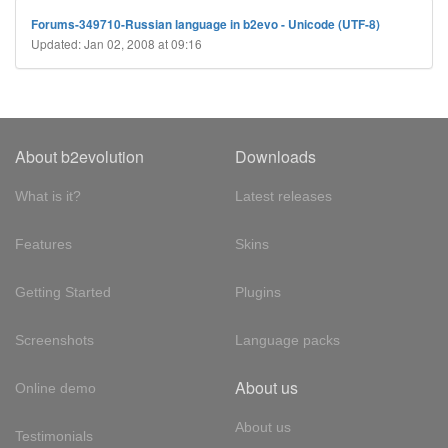
Forums-349710-Russian language in b2evo - Unicode (UTF-8)
Updated: Jan 02, 2008 at 09:16
About b2evolution
Downloads
What is it?
Latest releases
Features
Skins
Getting Started
Plugins
Screenshots
Language packs
About us
Online demo
About us
Testimonials