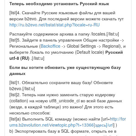
Теперь необходимо установить Русский язык
[list]4. Скачайте Русские языковые файлы для вашей
версии b2evo. Для последней версии можете скачать тут
http://ru.b2evo.net/bstat/stat.php?locale=ru-RU
Распакуйте содержимое архива а папку /locales.[/list:u]
[list]5. Зайдите в панель управления Общие настройки ->
Региональные (
Backoffice
-> Global Settings -> Regional), и
выберете Локаль по умолчанию (Default locale)
Русский
utf-8 (RU)
.[/list:u]
Если вы хотите обновить уже существующую базу
данных
[list]1. Обязательно сохраните вашу базу! Обновите
b2evo.[/list:u]
[list]2. Теперь нам нужно заменить старую кодировку
(collation) на новую utf8_unicode_ci во всей базе данных
(везде, в каждой таблице) это важно! Для этого есть
несколько способов:
[list]a) Выполнить SQL команду (можно найти [url=
http://for
ums.b2evolution.net/viewtopic.php?t=13366]здесь[/url
] )
b) Экспортировать базу в SQL формате, открыть ее в