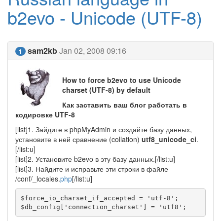
b2evo - Unicode (UTF-8)
sam2kb
Jan 02, 2008 09:16
1
How to force b2evo to use Unicode
charset (UTF-8) by default
Как заставить ваш блог работать в
кодировке UTF-8
[list]1. Зайдите в phpMyAdmin и создайте базу данных,
установите в ней сравнение (collation)
utf8_unicode_ci
.
[/list:u]
[list]2. Установите b2evo в эту базу данных.[/list:u]
[list]3. Найдите и исправьте эти строки в файле
/conf/_locales.
php
[/list:u]
$force_io_charset_if_accepted = 'utf-8';

$db_config['connection_charset'] = 'utf8';