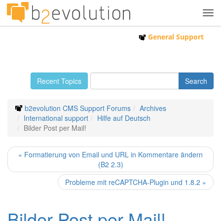
Tog
navi
General Support
Recent Topics
b2evolution CMS Support Forums
Archives
International support
Hilfe auf Deutsch
Bilder Post per Mail!
« Formatierung von Email und URL in Kommentare ändern
(B2 2.3)
Probleme mit reCAPTCHA-Plugin und 1.8.2 »
Bilder Post per Mail!