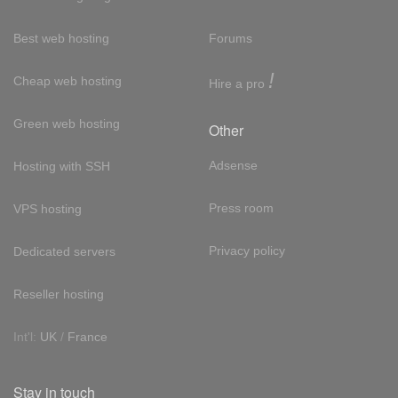
Best web hosting
Forums
!
Cheap web hosting
Hire a pro
Green web hosting
Other
Adsense
Hosting with SSH
Press room
VPS hosting
Privacy policy
Dedicated servers
Reseller hosting
Int'l:
UK
/
France
Stay in touch