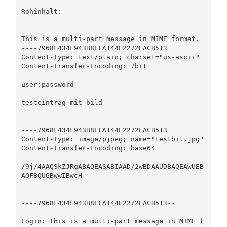
Rohinhalt:

This is a multi-part message in MIME format.

----7968F434F943B8EFA144E2272EACB513

Content-Type: text/plain; charset="us-ascii"

Content-Transfer-Encoding: 7bit

user:password

testeintrag mit bild

----7968F434F943B8EFA144E2272EACB513

Content-Type: image/pjpeg; name="testbil.jpg"

Content-Transfer-Encoding: base64

/9j/4AAQSkZJRgABAQEASABIAAD/2wBDAAUDBAQEAwUEB
AQFBQUGBwwIBwcH

----7968F434F943B8EFA144E2272EACB513--

Login: This is a multi-part message in MIME f