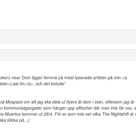
d token) near Dom ligger femma på mest lyssnade artister på min <a
ister>Last.fm</a>, och det betyde"
å Myspace om att jag ska dela ut flyers åt dom i stan, eftersom jag är
a en kommunistgangster som hänger upp affischer där man inte får osv,
Los Muertos kommer ut 28/4. För er som inte vet vilka The Nightshift är 
ka klicka på...):