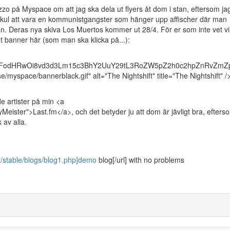
zo på Myspace om att jag ska dela ut flyers åt dom i stan, eftersom ja
i kul att vara en kommunistgangster som hänger upp affischer där man
nnan. Deras nya skiva Los Muertos kommer ut 28/4. För er som inte vet vi
fet banner här (som man ska klicka på...):
m/MDFodHRwOi8vd3d3Lm15c3BhY2UuY29tL3RoZW5pZ2h0c2hpZnRvZmZ
e/myspace/bannerblack.gif" alt="The Nightshift" title="The Nightshift" /
 artister på min <a
Meister">Last.fm</a>, och det betyder ju att dom är jävligt bra, efters
 av alla.
t/stable/blogs/blog1.php]demo
blog[/url] with no problems