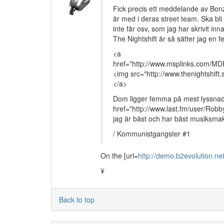
Fick precis ett meddelande av Bonz
är med i deras street team. Ska bl
inte får osv, som jag har skrivit i
The Nightshift är så sätter jag en 
<a
href="http://www.msplinks.co
<img src="http://www.thenightshift.s
</a>
Dom ligger femma på mest lyssnade
href="http://www.last.fm/user/Robby
jag är bäst och har bäst musiksmak
/ Kommunistgangster #1
On the [url=
http://demo.b2evolution.ne
¥
Back to top