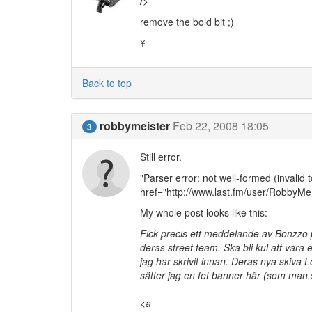
/
>
remove the bold bit ;)
¥
Back to top
robbymeister
Feb 22, 2008 18:05
3
Still error.
"Parser error: not well-formed (invali
href="http://www.last.fm/user/RobbyMe
My whole post looks like this:
Fick precis ett meddelande av Bonzzo p
deras street team. Ska bli kul att var
jag har skrivit innan. Deras nya skiva 
sätter jag en fet banner här (som man s
<a