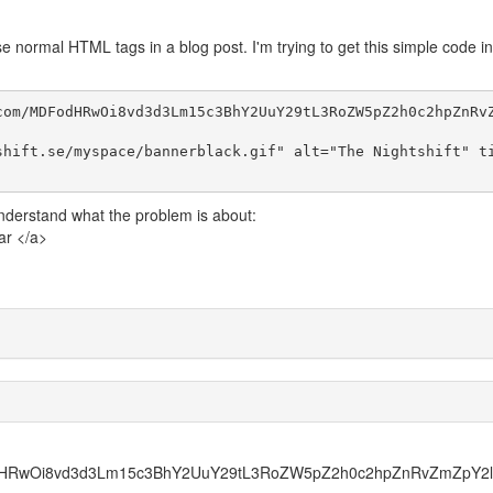
se normal HTML tags in a blog post. I'm trying to get this simple code in
com/MDFodHRwOi8vd3d3Lm15c3BhY2UuY29tL3RoZW5pZ2h0c2hpZnRv
shift.se/myspace/bannerblack.gif" alt="The Nightshift" t
 understand what the problem is about:
ar </a>
DFodHRwOi8vd3d3Lm15c3BhY2UuY29tL3RoZW5pZ2h0c2hpZnRvZmZpY2l