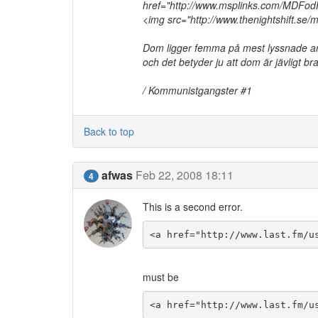
href="http://www.msplinks.com/M
<img src="http://www.thenightshift.se/my
Dom ligger femma på mest lyssnade art
och det betyder ju att dom är jävligt b
/ Kommunistgangster #1
Back to top
afwas
Feb 22, 2008 18:11
4
This is a second error.
<a href="http://www.last.fm/u
must be
<a href="http://www.last.fm/u