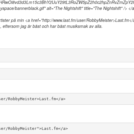
DFodHRwOi8vd3d3Lm15c3BhY2UuY29tL3RoZW5pZ2h0c2hpZnRvZmZpY2l
space/bannerblack.gif" alt="The Nightshift" title="The Nightshift" /> </
ister på min <a href="http://www.last.fm/user/RobbyMeister>Last.fm</
ra, eftersom jag är bäst och har bäst musiksmak av alla.
ser/RobbyMeister>Last.fm</a>
ser/RobbyMeister">Last.fm</a>