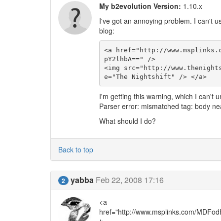
My b2evolution Version:
1.10.x
I've got an annoying problem. I can't u
blog:
<a href="http://www.msplinks.
pY2lhbA==" />

<img src="http://www.thenight
e="The Nightshift" /> </a>
I'm getting this warning, which I can't
Parser error: mismatched tag: body ne
What should I do?
Back to top
yabba
Feb 22, 2008 17:16
2
<a
href="http://www.msplinks.com/M