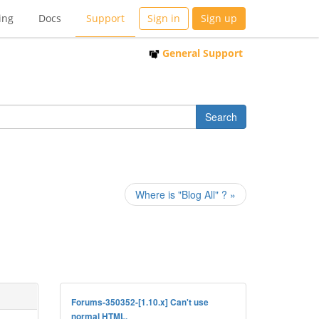
ing
Docs
Support
Sign in
Sign up
General Support
Where is "Blog All" ? »
Forums-350352-[1.10.x] Can't use
normal HTML.