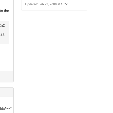
Updated: Feb 22, 2008 at 15:56
to the
ZmZ
itl
hbA=="