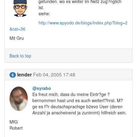
gefunden. wo es weiter im Netz zug?nglich
ist.
siehe:
http://www.apyodo.de/blogs/index.php?blog=2
&cat=36
Mit Gru
Back to top
lender
Feb 04, 2005 17:48
8
@syrabo
Es freut mich, dass du meine Eintr?ge ?
bernommen hast und es auch weiterf?hrst. M?
ge es f?r deutschsprachige b2evo User (deren
Anzahl ja anscheinend ja zunimmt) hilfreich sein.
MfG
Robert