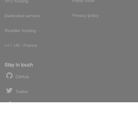
Press room
VPS hosting
Privacy policy
Dedicated servers
Reseller hosting
Int'l:
UK
/
France
Stay in touch
GitHub
Twitter
Facebook
LinkedIn
News blog