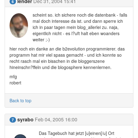
lender
Dec 31, 2004 15:41
6
scheint so. ich sichere noch die datenbank - falls
mal doch interesse da ist. und dann sperre ich
ich in paar tagen mein blog_allerlei zu. naja,
eigentlich nicht - es l?uft halt eben woanders
weiter ;-)
hier noch ein danke an die b2evolution programmierer. das
programm hat mir viel spass gemacht - und ich konnte so
recht rasch mal ein bisschen in die bloggerszene
hineinschn?ffeln und die blogosphere kennenlernen.
mfg
robert
Back to top
syrabo
Feb 04, 2005 16:00
7
Das Tagebuch hat jetzt [u]einen[/u] Ort