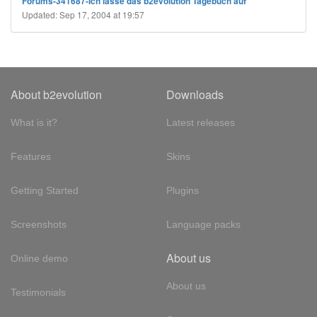
Forums-341687-Ich lasse das b2evolution Tagebuch auf
Updated: Sep 17, 2004 at 19:57
About b2evolution
Downloads
What is it?
Latest releases
Features
Skins
Getting Started
Plugins
Screenshots
Language packs
About us
Online demo
About us
Testimonials