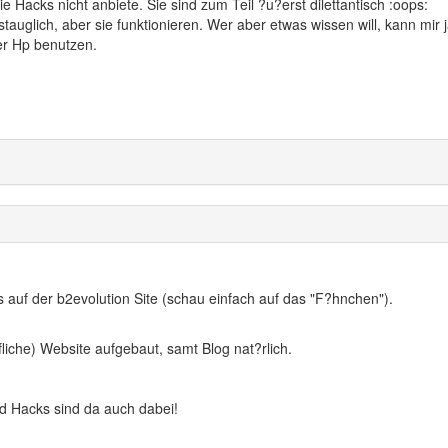
ie Hacks nicht anbiete. Sie sind zum Teil ?u?erst dilettantisch :oops:
tauglich, aber sie funktionieren. Wer aber etwas wissen will, kann mir 
er Hp benutzen.
 auf der b2evolution Site (schau einfach auf das "F?hnchen").
iche) Website aufgebaut, samt Blog nat?rlich.
nd Hacks sind da auch dabei!