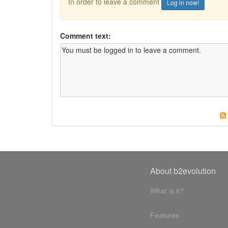
In order to leave a comment
Log in now!
Comment text:
About b2evolution
What is it?
Features