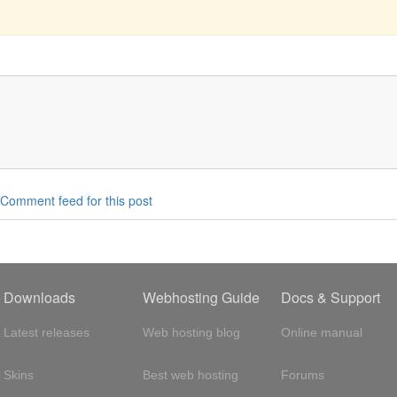
Comment feed for this post
Downloads
Webhosting Guide
Docs & Support
Latest releases
Web hosting blog
Online manual
Skins
Best web hosting
Forums