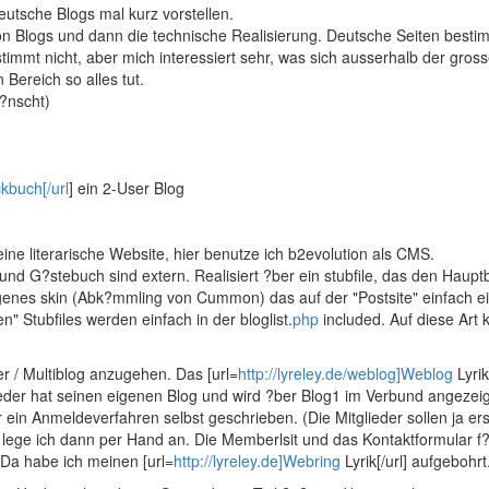
deutsche Blogs mal kurz vorstellen.
von Blogs und dann die technische Realisierung. Deutsche Seiten besti
estimmt nicht, aber mich interessiert sehr, was sich ausserhalb der gros
Bereich so alles tut.
w?nscht)
kbuch[/url
] ein 2-User Blog
eine literarische Website, hier benutze ich b2evolution als CMS.
nd G?stebuch sind extern. Realisiert ?ber ein stubfile, das den Haupt
igenes skin (Abk?mmling von Cummon) das auf der "Postsite" einfach e
" Stubfiles werden einfach in der bloglist.
php
included. Auf diese Art 
r / Multiblog anzugehen. Das [url=
http://lyreley.de/weblog]Weblog
Lyrik[
eder hat seinen eigenen Blog und wird ?ber Blog1 im Verbund angezeig
r ein Anmeldeverfahren selbst geschrieben. (Die Mitglieder sollen ja ers
gs lege ich dann per Hand an. Die Memberlsit und das Kontaktformular f?
. Da habe ich meinen [url=
http://lyreley.de]Webring
Lyrik[/url] aufgebohrt