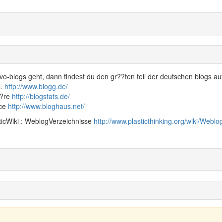
o-blogs geht, dann findest du den gr??ten teil der deutschen blogs au
l.
http://www.blogg.de/
h?re
http://blogstats.de/
rce
http://www.bloghaus.net/
sticWiki : WeblogVerzeichnisse
http://www.plasticthinking.org/wiki/Weblo