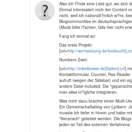
Also ich f?nde eine Liste gut, wo sich 
Einmal interessiert mich der Content 
nicht, weil ich nationalt?mlich w?re, b
Blogcommunities im deutschsprachigen 
(Mods bitte l?schen, falls hier nicht er
Fang ich einmal an:
Das erste Projekt:
[url=
http://wortsetzung.de/lockbuch]Loc
Numbero Zwei:
[url=
http://mikelbower.de]Saiten[/url
] m
Kontaktformular, Counter, Rss-Reader u
aufruft (wegen der Sidebar) und ein e
andere Datei included. Die "gepanschten
man alles m?gliche integrieren.
Was mich dazu brachte einen Multi-Use
Ein Gemeinschaftsblog von Lyrikern. J
musste ich tiefer in hinein und habe mi
"literarisch" getestet werden. Die Blo
jeden ist Teil des externen Verfahrens