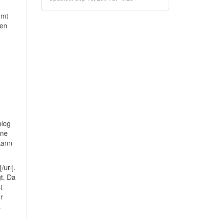
mmt
sen
blog
ine
kann
/url].
t. Da
t
r
.