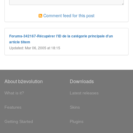
Comment feed for this post
Forums-342167-Récupérer l'ID de la catégorie principale d'un
article $Item
Updated: Mar 06, 2005 at 18:15
About b2evolution
Downloads
What is it?
Latest releases
Features
Skins
Getting Started
Plugins