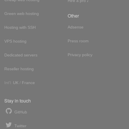
Hire a pro
Green web hosting
Other
Adsense
Hosting with SSH
Press room
VPS hosting
Privacy policy
Dedicated servers
Reseller hosting
Int'l:
UK
/
France
Stay in touch
GitHub
Twitter