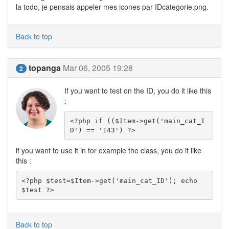
la todo, je pensais appeler mes icones par IDcategorie.png.
Back to top
topanga
Mar 06, 2005 19:28
2
If you want to test on the ID, you do it like this
:
<?php if (($Item->get('main_cat_I
D') == '143') ?>
if you want to use it in for example the class, you do it like
this :
<?php $test=$Item->get('main_cat_ID'); echo 
$test ?>
Back to top