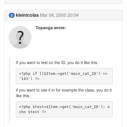
kleinicolas
Mar 06, 2005 20:04
3
Topanga wrote:
If you want to test on the ID, you do it like this :
<?php if (($Item->get('main_cat_ID') == 
'143') ?>
if you want to use it in for example the class, you do it
like this :
<?php $test=$Item->get('main_cat_ID'); e
cho $test ?>