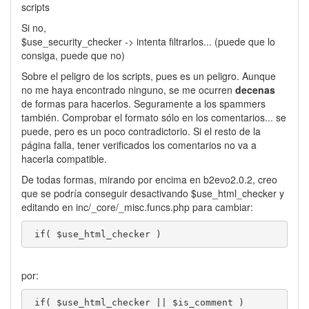
scripts
Si no,
$use_security_checker -> intenta filtrarlos... (puede que lo
consiga, puede que no)
Sobre el peligro de los scripts, pues es un peligro. Aunque
no me haya encontrado ninguno, se me ocurren
decenas
de formas para hacerlos. Seguramente a los spammers
también. Comprobar el formato sólo en los comentarios... se
puede, pero es un poco contradictorio. Si el resto de la
página falla, tener verificados los comentarios no va a
hacerla compatible.
De todas formas, mirando por encima en b2evo2.0.2, creo
que se podría conseguir desactivando $use_html_checker y
editando en inc/_core/_misc.funcs.php para cambiar:
 if( $use_html_checker )
por:
 if( $use_html_checker || $is_comment )