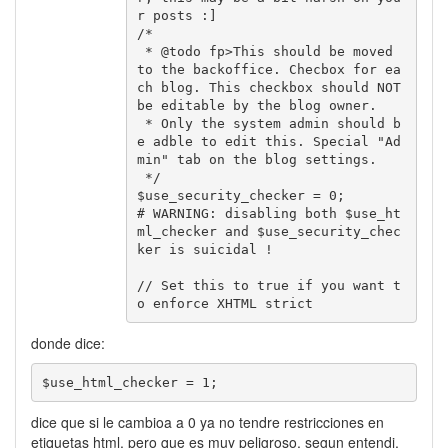
r posts :]

/*

 * @todo fp>This should be moved 
to the backoffice. Checbox for ea
ch blog. This checkbox should NOT 
be editable by the blog owner.

 * Only the system admin should b
e adble to edit this. Special "Ad
min" tab on the blog settings.

 */

$use_security_checker = 0;

# WARNING: disabling both $use_ht
ml_checker and $use_security_chec
ker is suicidal !

// Set this to true if you want t
o enforce XHTML strict
donde dice:
$use_html_checker = 1;
dice que si le cambioa a 0 ya no tendre restricciones en
etiquetas html, pero que es muy peligroso, segun entendi,