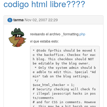
codigo html libre????
tarma
Nov 02, 2007 22:29
1
revisando el archivo _formatting.
php
vi que estaba esto:
* @todo fp>This should be moved t
o the backoffice. Checbox for eac
h blog. This checkbox should NOT 
be editable by the blog owner.

 * Only the system admin should b
e adble to edit this. Special "Ad
min" tab on the blog settings.

 */

$use_html_checker = 1;

# Security checking will check fo
r illegal javascript hacks in pos
ts/comments

# and for CSS in comments. Howeve
r, this may be a bit harsh on you