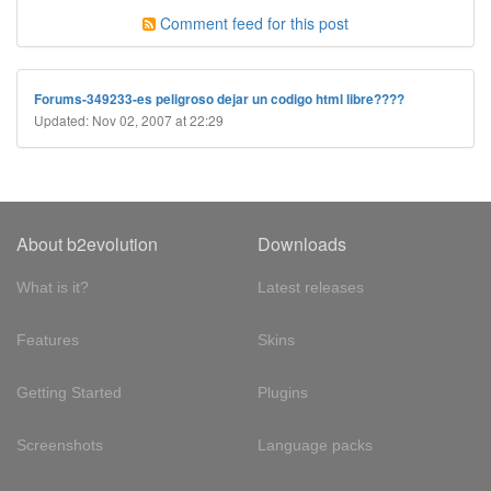
Comment feed for this post
Forums-349233-es peligroso dejar un codigo html libre????
Updated: Nov 02, 2007 at 22:29
About b2evolution
Downloads
What is it?
Latest releases
Features
Skins
Getting Started
Plugins
Screenshots
Language packs