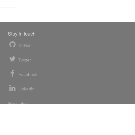
Stay in touch
GitHub
Twitter
Facebook
LinkedIn
News blog
RSS feed
Atom feed