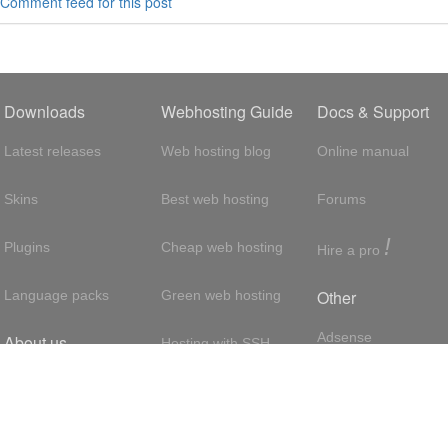
Comment feed for this post
Downloads
Webhosting Guide
Docs & Support
Latest releases
Web hosting blog
Online manual
Skins
Best web hosting
Forums
!
Plugins
Cheap web hosting
Hire a pro
Other
Language packs
Green web hosting
Adsense
About us
Hosting with SSH
About us
Press room
VPS hosting
Contact
Privacy policy
Dedicated servers