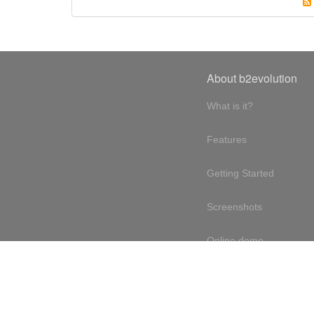
About b2evolution
What is it?
Features
Getting Started
Screenshots
Online demo
Testimonials
Design philosophy