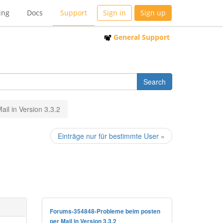
ing
Docs
Support
Sign in
Sign up
General Support
il in Version 3.3.2
Einträge nur für bestimmte User »
Forums-354848-Probleme beim posten
per Mail in Version 3.3.2