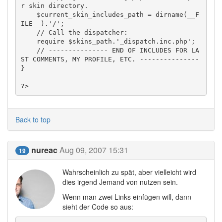
r skin directory.  

    $current_skin_includes_path = dirname(__F
ILE__).'/';  

    // Call the dispatcher:  

    require $skins_path.'_dispatch.inc.php';  

    // --------------- END OF INCLUDES FOR LA
ST COMMENTS, MY PROFILE, ETC. ---------------  

}  

?>
Back to top
nureac
Aug 09, 2007 15:31
19
Wahrscheinlich zu spät, aber vielleicht wird
dies irgend Jemand von nutzen sein.
Wenn man zwei Links einfügen will, dann
sieht der Code so aus: