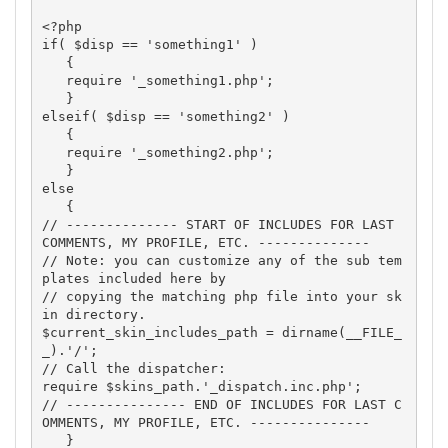
<?php

if( $disp == 'something1' )

   {

   require '_something1.php';

   }

elseif( $disp == 'something2' )

   {

   require '_something2.php';

   }

else

   {

// -------------- START OF INCLUDES FOR LAST 
COMMENTS, MY PROFILE, ETC. --------------

// Note: you can customize any of the sub tem
plates included here by

// copying the matching php file into your sk
in directory.

$current_skin_includes_path = dirname(__FILE_
_).'/';

// Call the dispatcher:

require $skins_path.'_dispatch.inc.php';

// --------------- END OF INCLUDES FOR LAST C
OMMENTS, MY PROFILE, ETC. ---------------

   }
