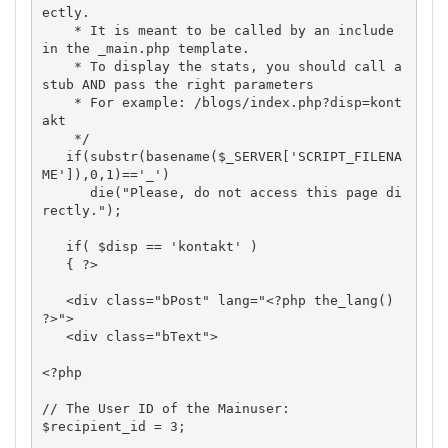
ectly.

    * It is meant to be called by an include 
in the _main.php template.

    * To display the stats, you should call a 
stub AND pass the right parameters

    * For example: /blogs/index.php?disp=kont
akt

    */

   if(substr(basename($_SERVER['SCRIPT_FILENA
ME']),0,1)=='_')

      die("Please, do not access this page di
rectly.");

   if( $disp == 'kontakt' )

   { ?>

   <div class="bPost" lang="<?php the_lang() 
?>">

   <div class="bText">

<?php

// The User ID of the Mainuser:

$recipient_id = 3;
