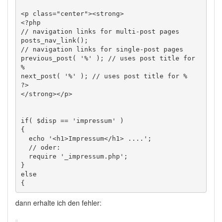
<p class="center"><strong>

<?php 

// navigation links for multi-post pages

posts_nav_link();

// navigation links for single-post pages

previous_post( '%' ); // uses post title for 
%

next_post( '%' ); // uses post title for %

?>

</strong></p>

if( $disp == 'impressum' ) 

{ 

  echo '<h1>Impressum</h1> ....'; 

  // oder: 

  require '_impressum.php'; 

} 

else 

dann erhalte ich den fehler: