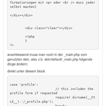
formatierungen mit <p> oder <br /> muss jeder 
selbst machen]

</div></div>

	<div class="clear"></div>

	<?php

	}

anschliessend muss man noch in der _main.php vom
genutzten skin, also z.b. skin/default/_main.php folgende
dinge ändern:
direkt unter diesem block
case 'profile':

			// this includes the 
profile form if requested

			require( dirname(__FI
LE__).'/_profile.php');
