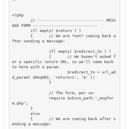
<?php

	// ----------------------------- MESS
AGE FORM ----------------------------

	if( empty( $return ) )

	{	// We are *not* coming back a
fter sending a message:

		if( empty( $redirect_to ) )

		{	// We haven't asked f
or a specific return URL, so we'll come back 
to here with a param.

			$redirect_to = url_ad
d_param( $ReqURI, 'return=1', '&' );

		}

		// The form, per se:

		require $skins_path.'_msgfor
m.php';

	}

	else

	{	// We are coming back after s
ending a message:
