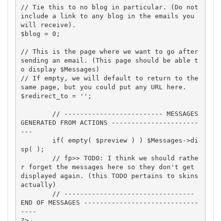
// Tie this to no blog in particular. (Do not 
include a link to any blog in the emails you 
will receive).

$blog = 0;

// This is the page where we want to go after 
sending an email. (This page should be able t
o display $Messages)

// If empty, we will default to return to the 
same page, but you could put any URL here.

$redirect_to = '';

	// ------------------------- MESSAGES 
GENERATED FROM ACTIONS ----------------------
---

	if( empty( $preview ) ) $Messages->di
sp( );

	// fp>> TODO: I think we should rathe
r forget the messages here so they don't get 
displayed again. (this TODO pertains to skins 
actually)

	// --------------------------------- 
END OF MESSAGES -----------------------------
----

?>
