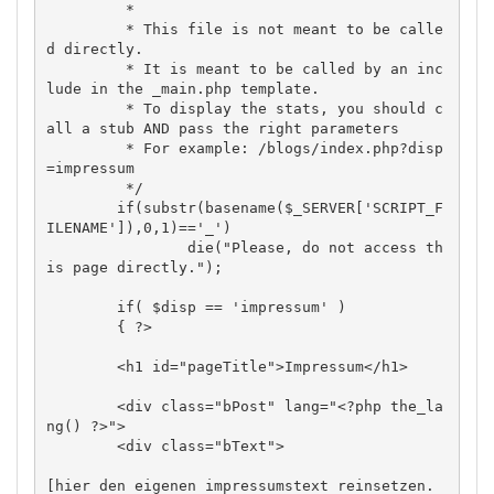
	 *

	 * This file is not meant to be calle
d directly.

	 * It is meant to be called by an inc
lude in the _main.php template.

	 * To display the stats, you should c
all a stub AND pass the right parameters

	 * For example: /blogs/index.php?disp
=impressum

	 */

	if(substr(basename($_SERVER['SCRIPT_F
ILENAME']),0,1)=='_')

		die("Please, do not access th
is page directly.");

	if( $disp == 'impressum' ) 

	{ ?>

	<h1 id="pageTitle">Impressum</h1>

	<div class="bPost" lang="<?php the_la
ng() ?>">

	<div class="bText">

[hier den eigenen impressumstext reinsetzen. 