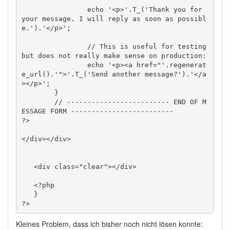
		echo '<p>'.T_('Thank you for 
your message. I will reply as soon as possibl
e.').'</p>';

		// This is useful for testing 
but does not really make sense on production:

		echo '<p><a href="'.regenerat
e_url().'">'.T_('Send another message?').'</a
></p>';

	}

	// ------------------------- END OF M
ESSAGE FORM -------------------------

?>

</div></div>

   <div class="clear"></div>

   <?php

   }

Kleines Problem, dass ich bisher noch nicht lösen konnte: