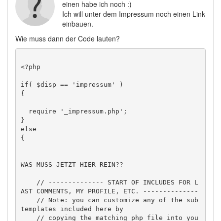
einen habe ich noch :)
Ich will unter dem Impressum noch einen Link
einbauen.
Wie muss dann der Code lauten?
<?php

if( $disp == 'impressum' ) 

{ 

  require '_impressum.php'; 

} 

else 

{ 

WAS MUSS JETZT HIER REIN??

    // -------------- START OF INCLUDES FOR L
AST COMMENTS, MY PROFILE, ETC. --------------  

    // Note: you can customize any of the sub 
templates included here by  

    // copying the matching php file into you