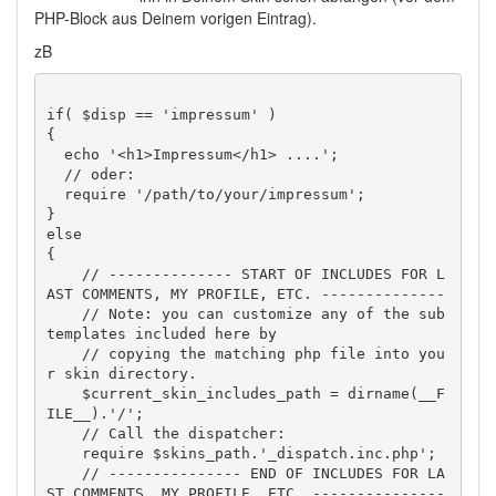
PHP-Block aus Deinem vorigen Eintrag).
zB
if( $disp == 'impressum' )

{

  echo '<h1>Impressum</h1> ....';

  // oder:

  require '/path/to/your/impressum';

}

else

{

    // -------------- START OF INCLUDES FOR L
AST COMMENTS, MY PROFILE, ETC. -------------- 

    // Note: you can customize any of the sub 
templates included here by 

    // copying the matching php file into you
r skin directory. 

    $current_skin_includes_path = dirname(__F
ILE__).'/'; 

    // Call the dispatcher: 

    require $skins_path.'_dispatch.inc.php'; 

    // --------------- END OF INCLUDES FOR LA
ST COMMENTS, MY PROFILE, ETC. --------------- 
