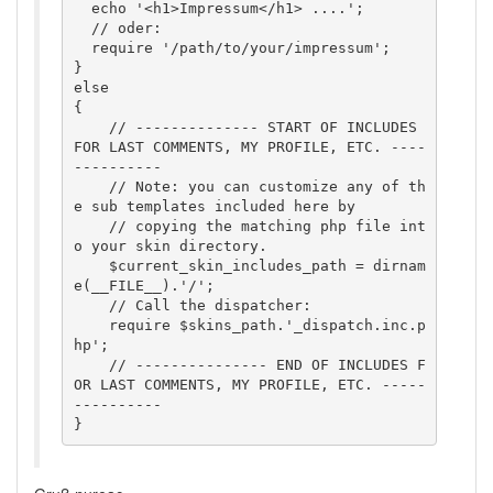
  echo '<h1>Impressum</h1> ....';

  // oder:

  require '/path/to/your/impressum';

}

else

{

    // -------------- START OF INCLUDES 
FOR LAST COMMENTS, MY PROFILE, ETC. ----
---------- 

    // Note: you can customize any of th
e sub templates included here by 

    // copying the matching php file int
o your skin directory. 

    $current_skin_includes_path = dirnam
e(__FILE__).'/'; 

    // Call the dispatcher: 

    require $skins_path.'_dispatch.inc.p
hp'; 

    // --------------- END OF INCLUDES F
OR LAST COMMENTS, MY PROFILE, ETC. -----
---------- 
