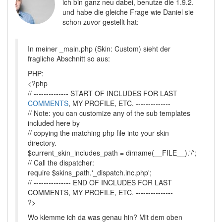
ich bin ganz neu dabei, benutze die 1.9.2.
und habe die gleiche Frage wie Daniel sie
schon zuvor gestellt hat:
In meiner _main.php (Skin: Custom) sieht der
fragliche Abschnitt so aus:
PHP:
<?php
// -------------- START OF INCLUDES FOR LAST
COMMENTS
, MY PROFILE, ETC. --------------
// Note: you can customize any of the sub templates
included here by
// copying the matching php file into your skin
directory.
$current_skin_includes_path = dirname(__FILE__).'/';
// Call the dispatcher:
require $skins_path.'_dispatch.inc.php';
// --------------- END OF INCLUDES FOR LAST
COMMENTS, MY PROFILE, ETC. ---------------
?>
Wo klemme ich da was genau hin? Mit dem oben