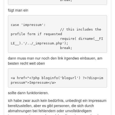
fügt man ein
case 'impressum':

			// this includes the 
profile form if requested

			require( dirname(__FI
LE__).'/../_impressum.php');

dann muss man nur noch den link irgendwo einbauen, am
besten recht weit oben
<a href="<?php bloginfo('blogurl') ?>?disp=im
sollte dann funktionieren.
ich habe zwar auch kein bedürfnis, unbedingt ein impressum
bereitzustellen, aber es gibt personen, die sich durch
abmahnungen bei fehlendem oder unvollständigem