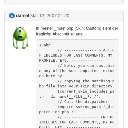
daniel
Mar 12, 2007 21:20
4
In meiner _main.php (Skin: Custom) sieht der
fragliche Abschnitt so aus:
<?php

	// -------------- START O
F INCLUDES FOR LAST COMMENTS, MY 
PROFILE, ETC. --------------

	// Note: you can customiz
e any of the sub templates includ
ed here by

	// copying the matching p
hp file into your skin directory.

	$current_skin_includes_pa
th = dirname(__FILE__).'/';

	// Call the dispatcher:

	require $skins_path.'_dis
patch.inc.php';

	// --------------- END OF 
INCLUDES FOR LAST COMMENTS, MY PR
OFILE, ETC. ---------------
