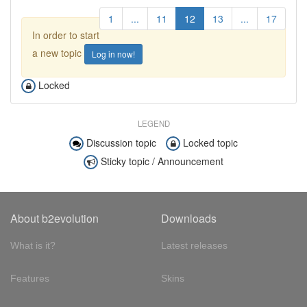
1
...
11
12
13
...
17
In order to start
a new topic
Log in now!
Locked
LEGEND
Discussion topic
Locked topic
Sticky topic / Announcement
About b2evolution
Downloads
What is it?
Latest releases
Features
Skins