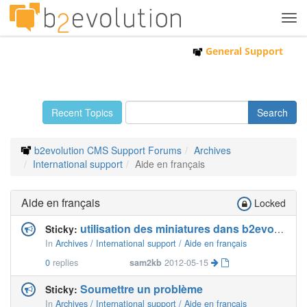
Tog
navi
General Support
Recent Topics
b2evolution CMS Support Forums
Archives
International support
Aide en français
Aide en français
Locked
utilisation des miniatures dans b2evo 4.1.4
Sticky:
In
Archives / International support / Aide en français
0
replies
sam2kb
2012-05-15
Soumettre un problème
Sticky:
In
Archives / International support / Aide en français