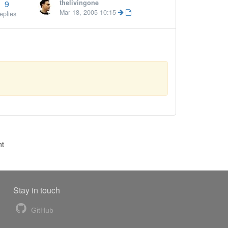
9
thelivingone
Mar 18, 2005 10:15
eplies
nt
Stay in touch
GitHub