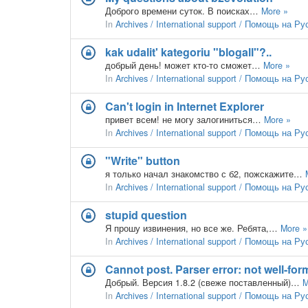
Доброго времени суток. В поисках…
More »
In
Archives / International support / Помощь на Р
kak udalit' kategoriu "blogall"?..
добрый день! может кто-то сможет…
More »
In
Archives / International support / Помощь на Р
Can't login in Internet Explorer
привет всем! не могу залогиниться…
More »
In
Archives / International support / Помощь на Р
"Write" button
я только начал знакомство с б2, пожскажите…
In
Archives / International support / Помощь на Р
stupid question
Я прошу извинения, но все же. Ребята,…
More »
In
Archives / International support / Помощь на Р
Cannot post. Parser error: not well-for
Добрый. Версия 1.8.2 (свеже поставленный)…
M
In
Archives / International support / Помощь на Р