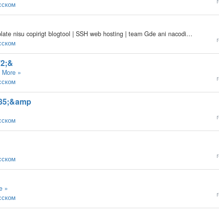
r
усском
dobri den minia nugna pommagi xocu ubirat na template nisu copirigt blogtool | SSH web hosting | team Gde ani nacodiza eti link? spasibo budu sdat
r
усском
72;&
…
More »
r
усском
085;&amp
r
усском
r
усском
e »
r
усском