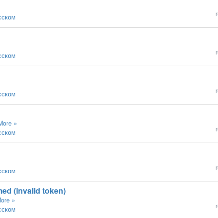
r
усском
r
усском
r
усском
More »
r
усском
r
усском
med (invalid token)
ore »
r
усском