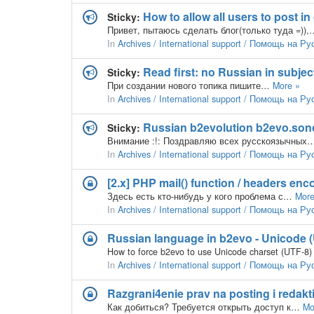
How to allow all users to post i
Sticky:
Привет, пытаюсь сделать блог(только туда =))
In
Archives / International support / Помощь на Р
Read first: no Russian in subjec
Sticky:
При создании нового топика пишите…
More »
In
Archives / International support / Помощь на Р
Russian b2evolution b2evo.son
Sticky:
Внимание :!: Поздравляю всех русскоязычных
In
Archives / International support / Помощь на Р
[2.x] PHP mail() function / headers en
Здесь есть кто-нибудь у кого проблема с…
More
In
Archives / International support / Помощь на Р
Russian language in b2evo - Unicode 
How to force b2evo to use Unicode charset (UTF-8
In
Archives / International support / Помощь на Р
Razgrani4enie prav na posting i redakt
Как добиться? Требуется открыть доступ к…
Mo