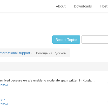
About
Downloads
Host
Recent Topics
International support
Помощь на Русском
The Russian Support forum is currently closed and archived because we are unable to moderate spam written in Russian. Thank you for your understanding.
r
усском
re »
r
усском