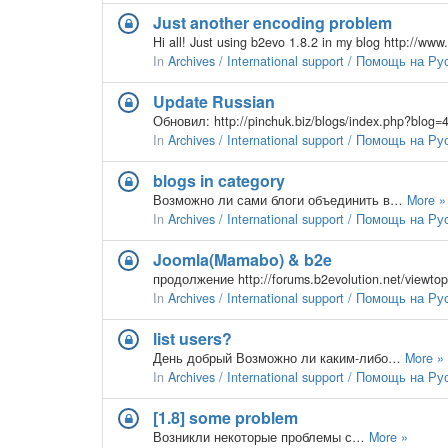
Just another encoding problem
In
Archives / International support / Помощь на Р
Update Russian
Обновил: http://pinchuk.biz/blogs/index.php?blog
In
Archives / International support / Помощь на Р
blogs in category
Возможно ли сами блоги объединить в…
More »
In
Archives / International support / Помощь на Р
Joomla(Mamabo) & b2e
продолжение http://forums.b2evolution.net/view
In
Archives / International support / Помощь на Р
list users?
День добрый Возможно ли каким-либо…
More »
In
Archives / International support / Помощь на Р
[1.8] some problem
Возникли некоторые проблемы с…
More »