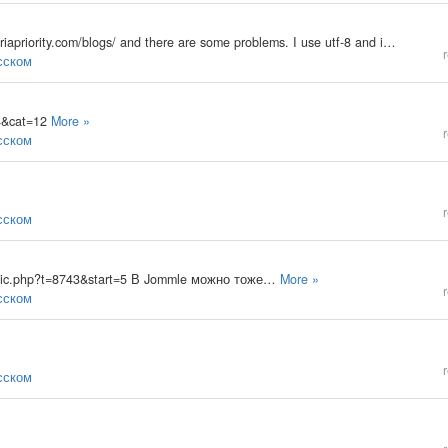
Hi all! Just using b2evo 1.8.2 in my blog http://www.riapriority.com/blogs/ and there are some problems. I use utf-8 and in FireFox or Opera users (including me) see only ???? instead of cyrillic letters. But if I login and reload page all become ok.…
r
усском
=4&cat=12
More »
r
усском
r
усском
topic.php?t=8743&start=5 В Jommle можно тоже…
More »
r
усском
r
усском