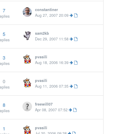
7
constantiner
Aug 27, 2007 20:09
eplies
5
sam2kb
Dec 29, 2007 11:58
eplies
3
pvasili
Aug 18, 2006 16:39
eplies
0
pvasili
Aug 11, 2006 07:35
eplies
8
freewill07
Apr 08, 2007 07:52
eplies
1
pvasili
Jul 20, 2006 09:38