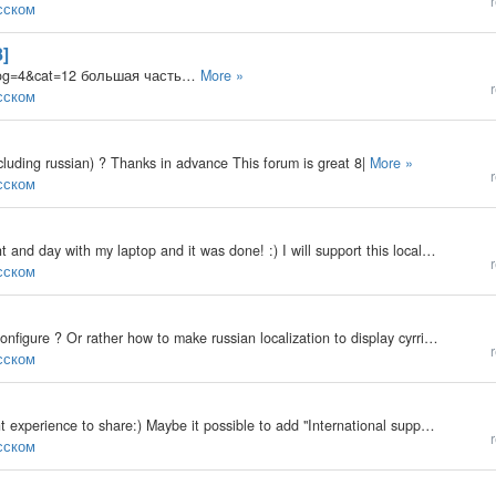
r
усском
8]
?blog=4&cat=12 большая часть…
More »
r
усском
including russian) ? Thanks in advance This forum is great 8|
More »
r
усском
Hi. Russian translation is now available. I spent night and day with my laptop and it was done! :) I will support this locale for new version, bugs etc. I sent it to developer, but while we waiting addition in official release, feel free to contact with…
r
усском
Why b2evo 1.6 ver. doesn't support koi8-r? How to configure ? Or rather how to make russian localization to display cyrrilic font properly
r
усском
We use b2evo for a long time and now have enought experience to share:) Maybe it possible to add "International support" in Russian. We can moderate forum and answer questions and etc. We have made a Russian localization for our own use and we can share…
r
усском