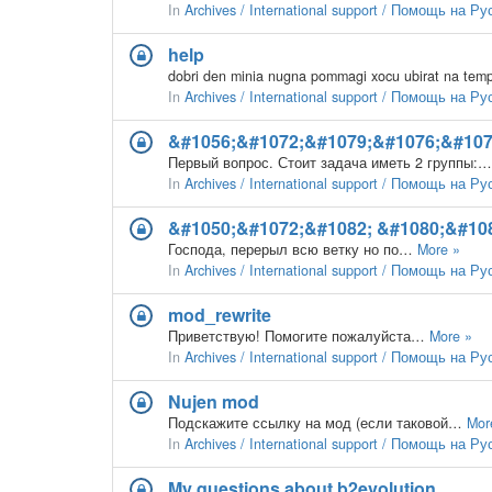
In
Archives / International support / Помощь на Р
help
In
Archives / International support / Помощь на Р
&#1056;&#1072;&#1079;&#1076;&#10
Первый вопрос. Стоит задача иметь 2 группы:
In
Archives / International support / Помощь на Р
&#1050;&#1072;&#1082; &#1080;&#1
Господа, перерыл всю ветку но по…
More »
In
Archives / International support / Помощь на Р
mod_rewrite
Приветствую! Помогите пожалуйста…
More »
In
Archives / International support / Помощь на Р
Nujen mod
Подскажите ссылку на мод (если таковой…
Mor
In
Archives / International support / Помощь на Р
My questions about b2evolution