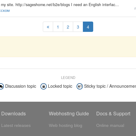
Hi, I just donwloaded b2evolution and installed it on my site. http://sageshome.net/b2e/blogs I need an English interface but I need ability to post messages in Russian using KOI8-R encoding. Here is the list of changes I had to made to make the thing…
r
усском
1
2
3
4
LEGEND
Discussion topic
Locked topic
Sticky topic / Announceme
Downloads
Webhosting Guide
Docs & Support
Latest releases
Web hosting blog
Online manual