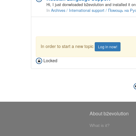
In
Archives / International support / Помощь на Р
In order to start a new topic
Log in now!
Locked
About b2evolution
What is it?