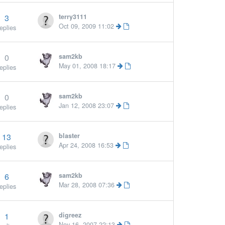
3
terry3111
Oct 09, 2009 11:02
eplies
0
sam2kb
May 01, 2008 18:17
eplies
0
sam2kb
Jan 12, 2008 23:07
eplies
13
blaster
Apr 24, 2008 16:53
eplies
6
sam2kb
Mar 28, 2008 07:36
eplies
1
digreez
Nov 16, 2007 22:13