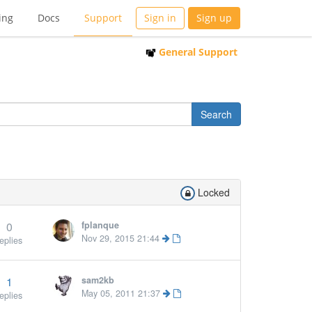
ing
Docs
Support
Sign in
Sign up
General Support
Locked
0
fplanque
More »
Nov 29, 2015 21:44
eplies
1
sam2kb
May 05, 2011 21:37
eplies