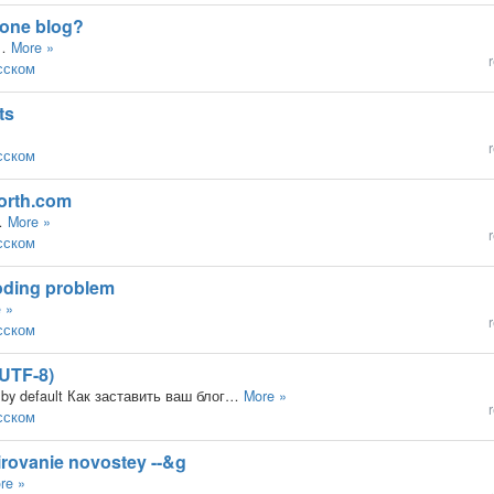
n one blog?
,…
More »
r
усском
ts
r
усском
orth.com
…
More »
r
усском
coding problem
 »
r
усском
(UTF-8)
) by default Как заставить ваш блог…
More »
r
усском
irovanie novostey --&g
re »