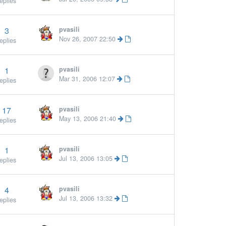
eplies
3
pvasili
Nov 26, 2007 22:50
eplies
1
pvasili
Mar 31, 2006 12:07
eplies
17
pvasili
May 13, 2006 21:40
eplies
1
pvasili
More »
Jul 13, 2006 13:05
eplies
4
pvasili
Jul 13, 2006 13:32
eplies