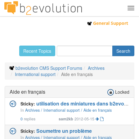
Tog
navi
General Support
Recent Topics
b2evolution CMS Support Forums
Archives
International support
Aide en français
Aide en français
Locked
utilisation des miniatures dans b2evo 4.1.4
Sticky:
In
Archives / International support / Aide en français
0
replies
sam2kb
2012-05-15
Soumettre un problème
Sticky:
In
Archives / International support / Aide en français