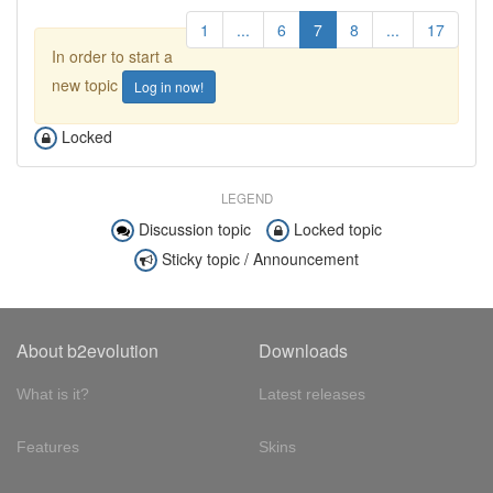
1
...
6
7
8
...
17
In order to start a
new topic
Log in now!
Locked
LEGEND
Discussion topic
Locked topic
Sticky topic / Announcement
About b2evolution
Downloads
What is it?
Latest releases
Features
Skins